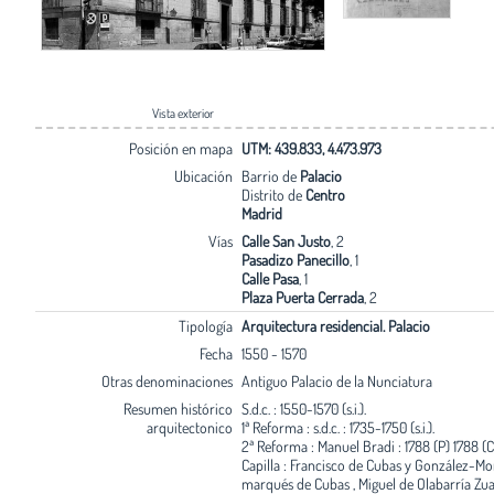
Vista exterior
Posición en mapa
UTM: 439.833, 4.473.973
Ubicación
Barrio de
Palacio
Distrito de
Centro
Madrid
Vías
Calle San Justo
, 2
Pasadizo Panecillo
, 1
Calle Pasa
, 1
Plaza Puerta Cerrada
, 2
Tipología
Arquitectura residencial. Palacio
Fecha
1550 - 1570
Otras denominaciones
Antiguo Palacio de la Nunciatura
Resumen histórico
S.d.c. : 1550-1570 (s.i.).
arquitectonico
1ª Reforma : s.d.c. : 1735-1750 (s.i.).
2ª Reforma : Manuel Bradi : 1788 (P) 1788 (C
Capilla : Francisco de Cubas y González-Mo
marqués de Cubas , Miguel de Olabarría Zu