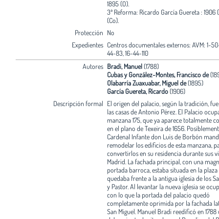
1895 (O).
3ª Reforma: Ricardo García Guereta : 1906 
(Co).
Protección
No
Expedientes
Centros documentales externos: AVM: 1-50-
44-83, 16-44-110
Autores
Bradi, Manuel
(1788)
Cubas y González-Montes, Francisco de
(18
Olabarría Zuaxuabar, Miguel de
(1895)
García Guereta, Ricardo
(1906)
Descripción formal
El origen del palacio, según la tradición, fu
las casas de Antonio Pérez. El Palacio ocupa
manzana 175, que ya aparece totalmente c
en el plano de Texeira de 1656. Posiblemente
Cardenal Infante don Luis de Borbón man
remodelar los edificios de esta manzana, p
convertirlos en su residencia durante sus vi
Madrid. La fachada principal, con una magn
portada barroca, estaba situada en la plaza
quedaba frente a la antigua iglesia de los S
y Pastor. Al levantar la nueva iglesia se ocup
con lo que la portada del palacio quedó
completamente oprimida por la fachada lat
San Miguel. Manuel Bradi reedificó en 1788