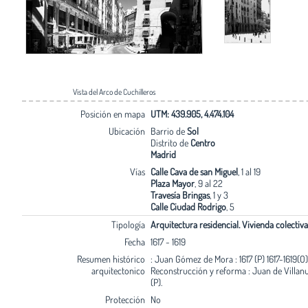
Vista del Arco de Cuchilleros
Posición en mapa
UTM: 439.905, 4.474.104
Ubicación
Barrio de
Sol
Distrito de
Centro
Madrid
Vías
Calle Cava de san Miguel
, 1 al 19
Plaza Mayor
, 9 al 22
Travesía Bringas
, 1 y 3
Calle Ciudad Rodrigo
, 5
Tipología
Arquitectura residencial. Vivienda colectiva
Fecha
1617 - 1619
Resumen histórico
: Juan Gómez de Mora : 1617 (P) 1617-1619(O)
arquitectonico
Reconstrucción y reforma : Juan de Villanu
(P).
Protección
No