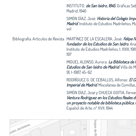
INSTITUTO:
de San Isidro, 1845
.
Gráficas Seb
Madrid, 1946
SIMÓN DÍAZ, José:
Historia del Colegio Impe
Madrid
.
Instituto de Estudios Madrileños, Ma
vol
Bibliografía. Artículos de Revista
MARTÍNEZ DE LA ESCALERA, José:
Felipe IV
fundador de los Estudios de San Isidro
.
Ana
Instituto de Estudios Madrileños, t. XXIII, 198
197
MIGUEL ALONSO, Aurora:
La Biblioteca de 
Estudios de San Isidro de Madrid
.
Villa de M
91, I-1987, 45-62
RODRÍGUEZ G. DE CEBALLOS, Alfonso:
El C
Imperial de Madrid
.
Miscelánea de Comillas,
SIMÓN DÍAZ, José y CHUECA GOITIA, Ferna
Ventura Rodríguez en los Estudios Reales d
un proyecto notable de biblioteca pública
.
Español de Arte, nº XVII, 1944