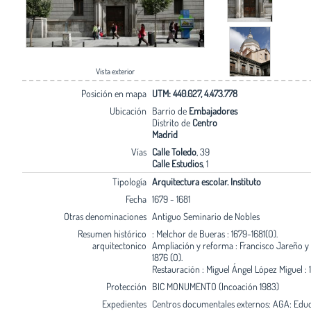
Vista exterior
Posición en mapa
UTM: 440.027, 4.473.778
Ubicación
Barrio de
Embajadores
Distrito de
Centro
Madrid
Vías
Calle Toledo
, 39
Calle Estudios
, 1
Tipología
Arquitectura escolar. Instituto
Fecha
1679 - 1681
Otras denominaciones
Antiguo Seminario de Nobles
Resumen histórico
: Melchor de Bueras : 1679-1681(O).
arquitectonico
Ampliación y reforma : Francisco Jareño y 
1876 (O).
Restauración : Miguel Ángel López Miguel : 1
Protección
BIC MONUMENTO (Incoación 1983)
Expedientes
Centros documentales externos: AGA: Edu