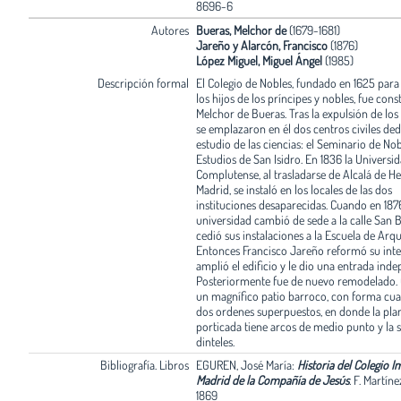
8696-6
Autores
Bueras, Melchor de
(1679-1681)
Jareño y Alarcón, Francisco
(1876)
López Miguel, Miguel Ángel
(1985)
Descripción formal
El Colegio de Nobles, fundado en 1625 para
los hijos de los príncipes y nobles, fue con
Melchor de Bueras. Tras la expulsión de los 
se emplazaron en él dos centros civiles ded
estudio de las ciencias: el Seminario de Nob
Estudios de San Isidro. En 1836 la Universi
Complutense, al trasladarse de Alcalá de H
Madrid, se instaló en los locales de las dos
instituciones desaparecidas. Cuando en 187
universidad cambió de sede a la calle San 
cedió sus instalaciones a la Escuela de Arqu
Entonces Francisco Jareño reformó su inter
amplió el edificio y le dio una entrada inde
Posteriormente fue de nuevo remodelado.
un magnífico patio barroco, con forma cu
dos ordenes superpuestos, en donde la pla
porticada tiene arcos de medio punto y la 
dinteles.
Bibliografía. Libros
EGUREN, José María:
Historia del Colegio I
Madrid de la Compañía de Jesús
.
F. Martíne
1869