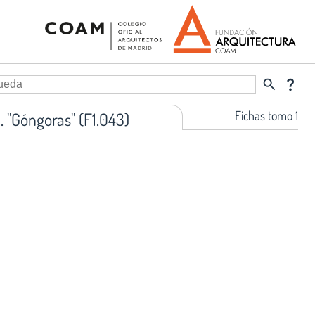
search
question_mark
Fichas tomo 1
. "Góngoras" (F1.043)