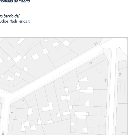
omunidad de Madrid
.
uo barrio del
udios Madrileños, t.