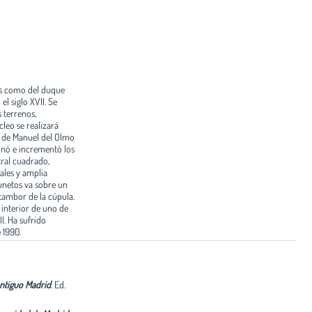
as como del duque
l siglo XVII. Se
 terrenos,
leo se realizará
ón de Manuel del Olmo
onó e incrementó los
tral cuadrado,
rales y amplia
lunetos va sobre un
tambor de la cúpula.
 interior de uno de
I. Ha sufrido
 1990.
 Antiguo Madrid
.
Ed.