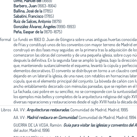
Olmo, Manuel del
(1669)
Barbero, Juan
(1663-1664)
Ballina, José de la
(1785)
Sabatini, Francisco
(1785)
Ruiz de Salces, Antonio
(1879)
González Álvarez, Ángeles
(1990-1993)
Peña, Gaspar de la
(1670-1675)
 formal
Lo fundó en 1663 D. Juan de Góngora sobre unas antiguas huertas conocid
de Frías y constituyó unos de los conventos con mayor terreno de Madrid en e
construyó en dos fases muy seguidas: en la primera tras la adquisición de los
comenzaron las obras del convento y de una pequeña iglesia, sobre cuyo núc
después la definitiva. En la segunda fase se amplió la iglesia, bajo la direcci
que, manteniendo sustancialmente el esquema, levantó la cúpula y perfecci
elementos decorativos. El convento se distribuye en torno a un claustro cen
dejando en un lateral la iglesia, de una nave, con retablos en hornacinas late
cúpula, que es el elemento principal del conjunto. La bóveda de cañón con 
ancho entablamento decorado con ménsulas pareadas, que se repiten en el 
La fachada, casi pobre en su sencillez, no se corresponde con la suntuosidad
los ejemplos más bellos y completos de la arquitectura religiosa del siglo XVII
diversas reparaciones y restauraciones desde el siglo XVIII hasta la década de
. Libros
AA. VV:
Arquitecturas restauradas
.
Comunidad de Madrid, Madrid, 1995
AA. VV:
Madrid restaura en Comunidad
.
Comunidad de Madrid, Madrid, 1994
GUERRA DE LA VEGA, Ramón:
Guía para visitar las iglesias y conventos del
del autor, Madrid, 1996