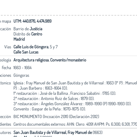
en mapa
UTM: 440.876, 4.474.989
icación
Barrio de
Justicia
Distrito de
Centro
Madrid
Vías
Calle Luis de Góngora
, 5 y 7
Calle San Lucas
pología
Arquitectura religiosa. Convento/monasterio
Fecha
1663 - 1664
aciones
Góngoras
ctonico
Iglesia : Fray Manuel de San Juan Bautista y de Villarreal : 1663 (1º P) : Manue
P) : Juan Barbero : 1663-1664 (O).
1ª restauración : José de la Ballina , Francisco Sabatini : 1785 (O).
2ª restauración : Antonio Ruiz de Salces : 1879 (O).
3ª restauración : Ángeles González Álvarez : 1989-1990 (P) 1990-1993 (O).
Convento : Gaspar de la Peña : 1670-1675 (O).
tección
BIC MONUMENTO (Incoación 2011) (Declaración 2012)
dientes
Centros documentales externos: AHN: Clero: 4091 AHPM: Ps. 6.300, 6.301, 7.702,
utores
San Juan Bautista y de Villarreal, Fray Manuel de
(1663)