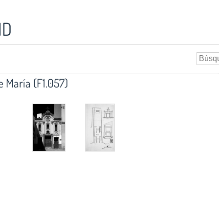
ID
e María (F1.057)