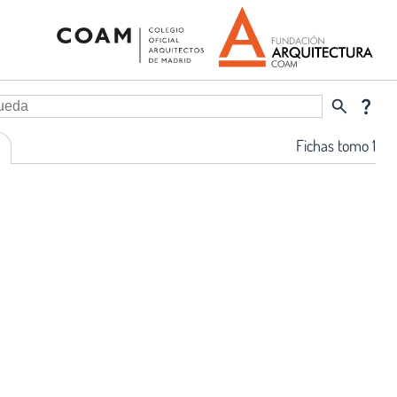
search
question_mark
Fichas tomo 1