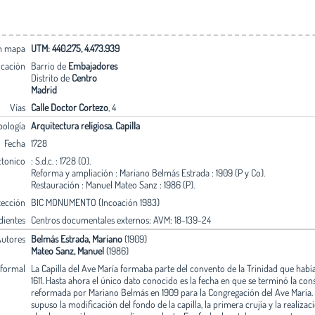
en mapa
UTM: 440.275, 4.473.939
icación
Barrio de
Embajadores
Distrito de
Centro
Madrid
Vías
Calle Doctor Cortezo
, 4
pología
Arquitectura religiosa. Capilla
Fecha
1728
ctonico
: S.d.c. : 1728 (O).
Reforma y ampliación : Mariano Belmás Estrada : 1909 (P y Co).
Restauración : Manuel Mateo Sanz : 1986 (P).
tección
BIC MONUMENTO (Incoación 1983)
dientes
Centros documentales externos: AVM: 18-139-24
utores
Belmás Estrada, Mariano
(1909)
Mateo Sanz, Manuel
(1986)
 formal
La Capilla del Ave María formaba parte del convento de la Trinidad que habí
1611. Hasta ahora el único dato conocido es la fecha en que se terminó la con
reformada por Mariano Belmás en 1909 para la Congregación del Ave María.
supuso la modificación del fondo de la capilla, la primera crujía y la realiza