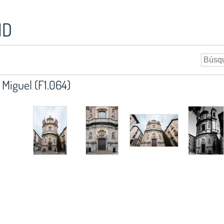
ID
n Miguel (F1.064)