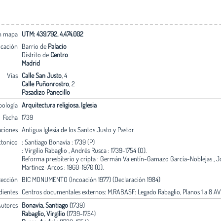
en mapa
UTM: 439.792, 4.474.002
icación
Barrio de
Palacio
Distrito de
Centro
Madrid
Vías
Calle San Justo
, 4
Calle Puñonrostro
, 2
Pasadizo Panecillo
pología
Arquitectura religiosa. Iglesia
Fecha
1739
aciones
Antigua Iglesia de los Santos Justo y Pastor
ctonico
: Santiago Bonavía : 1739 (P)
: Virgilio Rabaglio , Andrés Rusca : 1739-1754 (O).
Reforma presbiterio y cripta : Germán Valentín-Gamazo García-Noblejas , 
Martínez-Arcos : 1960-1970 (O).
tección
BIC MONUMENTO (Incoación 1977) (Declaración 1984)
dientes
Centros documentales externos: M.RABASF: Legado Rabaglio, Planos 1 a 8 A
utores
Bonavía, Santiago
(1739)
Rabaglio, Virgilio
(1739-1754)