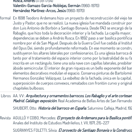
Rusca, Andrés
(1739-1754)
Valentín-Gamazo García-Noblejas, Germán
(1960-1970)
Hernández Martínez-Arcos, Jesús
(1960-1970)
 formal
En 1698 Teodoro Ardemans hizo un proyecto de reconstrucción del viejo te
Justo y Pastor, que no se realizó. La nueva iglesia fue mandada construir por
don Luis Antonio de Borbón a Santiago Bonavía. Desde 1743 se encargó de la 
Rabaglio, que hizo toda la decoración interior y la fachada. La capilla mayor, 
dependencias se deben a Andrés Rusca. En 1892 paso a ser basílica pontifici
nombre por el de San Miguel. Después de la Guerra Civil fue cedida al Institu
del Opus Dei, siendo profundamente reformada. En ese momento se construy
sustituyeron los altares laterales por confesionarios. Es una iglesia barroca de
tanto por el tratamiento del espacio interior como por la teatralidad de su fa
inscrita en un rectángulo, tiene una sola nave con capillas laterales, presbite
ábside semicircular. El interior de gran riqueza es un bello exponente del ba
elementos decorativos modulan el espacio. Conserva pinturas de Bartolomé 
Hermanos González Velázquez. La esbeltez de la fachada, única en la capital, 
superposición de cuerpos convexos, rematados con frontón curvo y originale
chapiteles bulbosos.
. Libros
AA. VV:
Arquitectura y ornamentos barrocos. Los Rabaglio y el arte cortesano
Madrid. Catálogo exposición
.
Real Academia de Bellas Artes de San Fernando,
SHUBERT, Otto:
Historia del barroco en España
.
Saturnino Calleja, Madrid, 19
 Revista
AGULLÓ Y COBO, Mercedes:
El proyecto de Ardemans para la Basílica pontif
Anales del Instituto de Estudios Madrileños, t. VII, 1971, 215-227
SUGRANYES FOLETTI, Silvia:
El proyecto de Santiago Bonavía y la Construcci