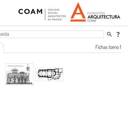
search
question_mark
Fichas tomo 1