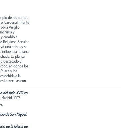
mplo de los Santos
 el Cardenal Infante
obra Virgilio
sacristía y
a y cambio el
to Religioso Secular
ó una cripta y se
 influencia italiana
chada. La planta,
rio destacado y
rroco, en donde los
Rusca y los
es debida a la
s torrecillas con
 del siglo XVIII en
 Madrid, 1997
24
icia de San Miguel
.
ón de la Iglesia de