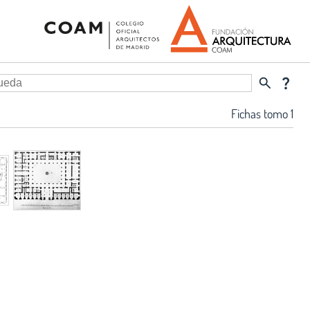
search
question_mark
Fichas tomo 1