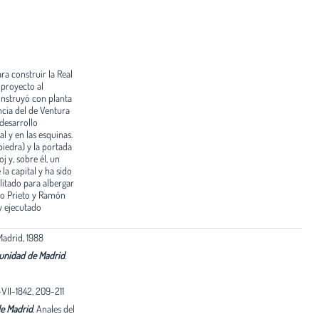
ra construir la Real
 proyecto al
onstruyó con planta
ncia del de Ventura
desarrollo
l y en las esquinas.
piedra) y la portada
 y, sobre él, un
 la capital y ha sido
litado para albergar
io Prieto y Ramón
y ejecutado
adrid, 1988
munidad de Madrid
.
VII-1842, 209-211
de Madrid
.
Anales del