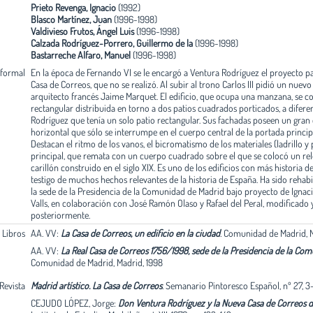
Prieto Revenga, Ignacio
(1992)
Blasco Martínez, Juan
(1996-1998)
Valdivieso Frutos, Ángel Luis
(1996-1998)
Calzada Rodríguez-Porrero, Guillermo de la
(1996-1998)
Bastarreche Alfaro, Manuel
(1996-1998)
 formal
En la época de Fernando VI se le encargó a Ventura Rodríguez el proyecto pa
Casa de Correos, que no se realizó. Al subir al trono Carlos III pidió un nuevo
arquitecto francés Jaime Marquet. El edificio, que ocupa una manzana, se c
rectangular distribuida en torno a dos patios cuadrados porticados, a difere
Rodríguez que tenía un solo patio rectangular. Sus fachadas poseen un gran 
horizontal que sólo se interrumpe en el cuerpo central de la portada principa
Destacan el ritmo de los vanos, el bicromatismo de los materiales (ladrillo y 
principal, que remata con un cuerpo cuadrado sobre el que se colocó un reloj
carillón construido en el siglo XIX. Es uno de los edificios con más historia de
testigo de muchos hechos relevantes de la historia de España. Ha sido rehabi
la sede de la Presidencia de la Comunidad de Madrid bajo proyecto de Ignac
Valls, en colaboración con José Ramón Olaso y Rafael del Peral, modificado 
posteriormente.
. Libros
AA. VV:
La Casa de Correos, un edificio en la ciudad
.
Comunidad de Madrid, M
AA. VV:
La Real Casa de Correos 1756/1998, sede de la Presidencia de la Co
Comunidad de Madrid, Madrid, 1998
 Revista
Madrid artístico. La Casa de Correos
.
Semanario Pintoresco Español, nº 27, 3-
CEJUDO LÓPEZ, Jorge:
Don Ventura Rodríguez y la Nueva Casa de Correos 