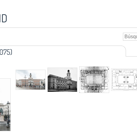
ID
.075)