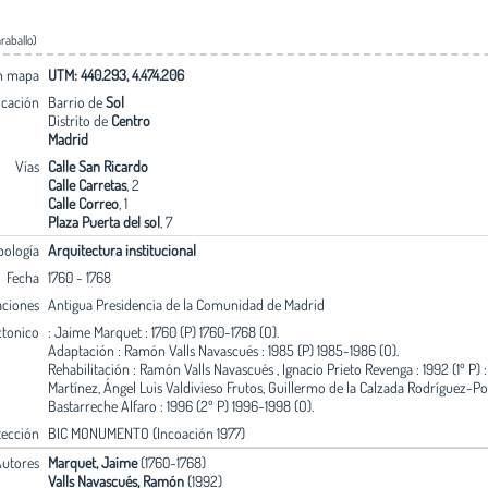
raballo)
en mapa
UTM: 440.293, 4.474.206
icación
Barrio de
Sol
Distrito de
Centro
Madrid
Vías
Calle San Ricardo
Calle Carretas
, 2
Calle Correo
, 1
Plaza Puerta del sol
, 7
pología
Arquitectura institucional
Fecha
1760 - 1768
aciones
Antigua Presidencia de la Comunidad de Madrid
ctonico
: Jaime Marquet : 1760 (P) 1760-1768 (O).
Adaptación : Ramón Valls Navascués : 1985 (P) 1985-1986 (O).
Rehabilitación : Ramón Valls Navascués , Ignacio Prieto Revenga : 1992 (1º P) 
Martínez, Ángel Luis Valdivieso Frutos, Guillermo de la Calzada Rodríguez-Po
Bastarreche Alfaro : 1996 (2º P) 1996-1998 (O).
tección
BIC MONUMENTO (Incoación 1977)
utores
Marquet, Jaime
(1760-1768)
Valls Navascués, Ramón
(1992)