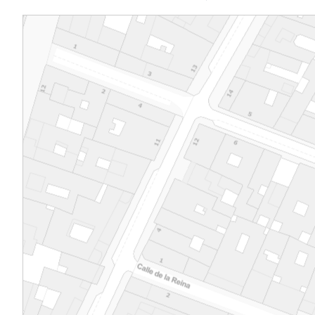
En la década de 1970, Fernando Chueca ab
amplio proyecto de rehabilitación y restitu
elementos originales en el Oratorio, que inc
reconstrucción del ábside de Villanueva y e
consiguiente derribo de la fachada de Luqu
crear una nueva que abriese aquél a la Gran
Solución compleja y discutible, precisó fi
concurso convocado por la Comunidad de
para abordarla, optándose por el planteam
Feduchi como el más apropiado. Este nuevo
pretende revelar la presencia del ábside y l
del Oratorio sin renunciar al carácter de la
arquitectura del entorno, utilizando así el 
monumental para encuadrar al primero, e 
los diferentes volúmenes, y buscando un le
paralelo a otros edificios madrileños cerc
el antiguo Banco Mercantil o el Palacio de l