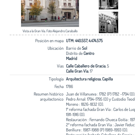
Vista a la Gran Vía. Foto Alejandro Caraballo
Posición en mapa
UTM: 440.557, 4.474.575
Ubicación
Barrio de
Sol
Distrito de
Centro
Madrid
Vías
Calle Caballero de Gracia
, 5
Calle Gran Vía
, 17
Tipología
Arquitectura religiosa. Capilla
Fecha
1786
Resumen histórico
Juan de Villanueva : 1782 (P) 1782 -1794 (O)
arquitectonico
Pedro Arnal: 1794-1795 (O) y Custodio Teo
Moreno : 1826-1832 (O).
1ª reforma fachada Gran Vía : Carlos de Lu
1911-1916 (O).
Restauración : Fernando Chueca Goitia : 197
2ª reforma fachada Gran Vía : Javier Feduc
Benlliure : 1987-1988 (P) 1989-1993 (O).
Restauración fachada Caballero de Gracia :