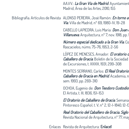
las múltiples obligaciones del maestro con 
AA.VV.:
La Gran Vía de Madrid
.
Ayuntamien
oficiales. Sufrieron varias paralizaciones i
Madrid, Área de las Artes, 2010, 155
entre otros motivos por problemas de finan
que llevaron finalmente al cese de Villanue
Bibliografía. Artículos de Revista
ALONSO PEREIRA, José Ramón:
En torno a
finales de 1794. Para entonces el Oratorio es
Vía
.
Villa de Madrid, nº 69, 1980-IV, 19-28
terminado, a falta de obras de remate y de
CABELLO LAPIEDRA, Luis María:
Don Juan 
interior, que fueron acabadas por Pedro Arn
Villanueva
.
Arquitectura, nº 7, nov. 1918, pp.
quien debemos la resolución de la parte de
los pies de la iglesia. La fachada a Caballero
Número especial dedicado a la Gran Vía
.
Co
quedó pendiente y no se resolvió hasta que
Rascacielos, núms. 75-76, 1953, 2-56
Custodio Teodoro Moreno ejecutó el proye
LÓPEZ DE MENESES, Amador:
El oratorio 
Villanueva de 1789 con ligeras modificacion
Caballero de Gracia
.
Boletín de la Sociedad
obras acabaron definitivamente en 1832, c
de Excursiones, t. XXXIX, 1931, 299-308
años después de haberse iniciado. La cúpul
pintada por Zacarías González Velázquez e
MONTES SERRANO, Carlos:
El Real Oratorio
y 1783. El tabernáculo del altar mayor es t
Caballero de Gracia en Madrid
.
Academia, nº
obra de Villanueva y fue adquirido en 1873 
sem. 1993, pp. 269-310
Sacramental del Hospital. Cuando se abrió 
OCHOA, Eugenio de:
Don Teodoro Custodi
Vía se decidió dejar intacto el Oratorio, per
El Artista, t. III, 1836, 151-153
derribaron las construcciones anejas que V
había proyectado para la Congregación y q
El Oratorio de Caballero de Gracia
.
Semana
albergaban la sacristía, sala capitular y hab
Pintoresco Español, t. V, nº 2, 12-I-1840, 12-1
para los congregantes, con fachada a la de
Real Oratorio del Caballero de Gracia. Siglo 
calle de San Miguel. Carlos de Luque realiz
Revista Nacional de Arquitectura, nº 77, ma
una nueva fachada de carácter urbano que
enmascaraba el edificio religioso, el cual 
Enlaces
Revista de Arquitectura:
Enlace1
detrás, y afectaba levemente al ábside semic