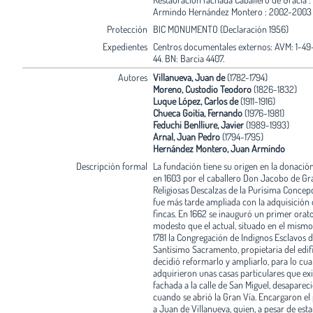
Armindo Hernández Montero : 2002-2003 
Protección
BIC MONUMENTO (Declaración 1956)
Expedientes
Centros documentales externos: AVM: 1-49-
44. BN: Barcia 4407.
Autores
Villanueva, Juan de
(1782-1794)
Moreno, Custodio Teodoro
(1826-1832)
Luque López, Carlos de
(1911-1916)
Chueca Goitia, Fernando
(1976-1981)
Feduchi Benlliure, Javier
(1989-1993)
Arnal, Juan Pedro
(1794-1795)
Hernández Montero, Juan Armindo
Descripción formal
La fundación tiene su origen en la donación
en 1603 por el caballero Don Jacobo de Grat
Religiosas Descalzas de la Purísima Concep
fue más tarde ampliada con la adquisición 
fincas. En 1662 se inauguró un primer orat
modesto que el actual, situado en el mismo 
1781 la Congregación de Indignos Esclavos d
Santísimo Sacramento, propietaria del edifi
decidió reformarlo y ampliarlo, para lo cual
adquirieron unas casas particulares que exi
fachada a la calle de San Miguel, desaparec
cuando se abrió la Gran Vía. Encargaron el
a Juan de Villanueva, quien, a pesar de es