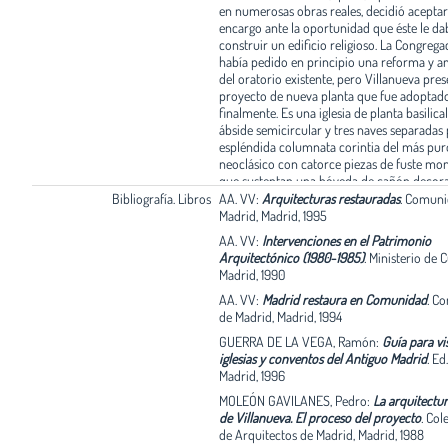
en numerosas obras reales, decidió aceptar
encargo ante la oportunidad que éste le da
construir un edificio religioso. La Congrega
había pedido en principio una reforma y a
del oratorio existente, pero Villanueva pre
proyecto de nueva planta que fue adoptad
finalmente. Es una iglesia de planta basilica
ábside semicircular y tres naves separadas
espléndida columnata corintia del más puro
neoclásico con catorce piezas de fuste mon
que sustentan una bóveda de cañón decor
florones. Las naves son de distinta anchura,
Bibliografía. Libros
AA. VV:
Arquitecturas restauradas
.
Comuni
dimensiones del solar sólo permitían una g
Madrid, Madrid, 1995
central. Villanueva demuestra su gran maes
AA. VV:
Intervenciones en el Patrimonio
manejando las limitaciones del espacio, pu
Arquitectónico (1980-1985)
.
Ministerio de C
consigue crear grandiosidad y monumenta
Madrid, 1990
utilizando los elementos arquitectónicos co
La ruptura de la bóveda y del ritmo de la 
AA. VV:
Madrid restaura en Comunidad
.
Co
mediante la presencia de una cúpula permit
de Madrid, Madrid, 1994
efecto de un crucero que en realidad no exi
GUERRA DE LA VEGA, Ramón:
Guía para vis
iluminar potentemente el presbiterio medi
iglesias y conventos del Antiguo Madrid
.
Ed.
cuatro grandes óculos situados en el tambo
Madrid, 1996
presbiterio retoma brevemente la bóveda y
MOLEÓN GAVILANES, Pedro:
La arquitectu
la exedra mediante una hornacina en cuart
de Villanueva. El proceso del proyecto
.
Cole
esfera. Las obras fueron dirigidas desde el 
de Arquitectos de Madrid, Madrid, 1988
por el ayudante de Villanueva, Antonio de 