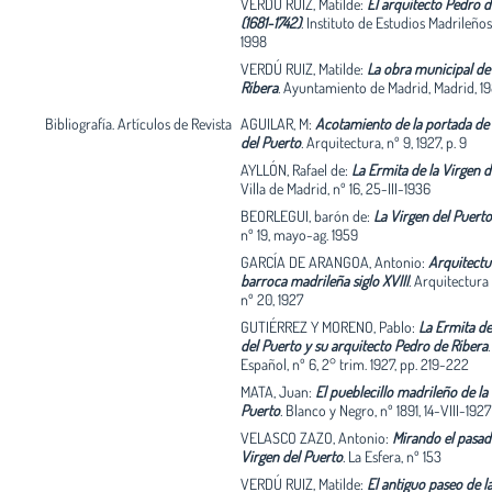
VERDÚ RUIZ, Matilde:
El arquitecto Pedro d
(1681-1742)
.
Instituto de Estudios Madrileños
1998
VERDÚ RUIZ, Matilde:
La obra municipal de
Ribera
.
Ayuntamiento de Madrid, Madrid, 1
Bibliografía. Artículos de Revista
AGUILAR, M:
Acotamiento de la portada de 
del Puerto
.
Arquitectura, nº 9, 1927, p. 9
AYLLÓN, Rafael de:
La Ermita de la Virgen d
Villa de Madrid, nº 16, 25-III-1936
BEORLEGUI, barón de:
La Virgen del Puerto
nº 19, mayo-ag. 1959
GARCÍA DE ARANGOA, Antonio:
Arquitectu
barroca madrileña siglo XVIII
.
Arquitectura
nº 20, 1927
GUTIÉRREZ Y MORENO, Pablo:
La Ermita de 
del Puerto y su arquitecto Pedro de Ribera
Español, nº 6, 2° trim. 1927, pp. 219-222
MATA, Juan:
El pueblecillo madrileño de la
Puerto
.
Blanco y Negro, nº 1891, 14-VIII-1927
VELASCO ZAZO, Antonio:
Mirando el pasado
Virgen del Puerto
.
La Esfera, nº 153
VERDÚ RUIZ, Matilde:
El antiguo paseo de l