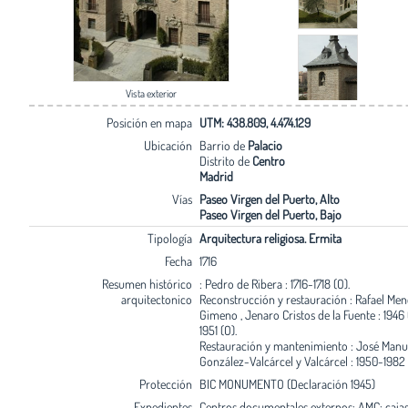
Vista exterior
Posición en mapa
UTM: 438.809, 4.474.129
Ubicación
Barrio de
Palacio
Distrito de
Centro
Madrid
Vías
Paseo Virgen del Puerto, Alto
Paseo Virgen del Puerto, Bajo
Tipología
Arquitectura religiosa. Ermita
Fecha
1716
Resumen histórico
: Pedro de Ribera : 1716-1718 (O).
arquitectonico
Reconstrucción y restauración : Rafael Me
Gimeno , Jenaro Cristos de la Fuente : 1946 
1951 (O).
Restauración y mantenimiento : José Manu
González-Valcárcel y Valcárcel : 1950-1982 
Protección
BIC MONUMENTO (Declaración 1945)
Expedientes
Centros documentales externos: AMC: cajas 