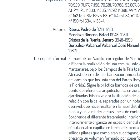
70.929, 71.177, 71.198, 70.681, 70.788, 93.007, 8
AHPM: Ps. 14883, 14885, 14897, 14898. AVM:
nº 142 fols. 61v, 62v y 63, nº 144 fol. 84, nº 149
nº 150 fol 53v, 1-133-4.
Autores
Ribera, Pedro de
(1716-1718)
Mendoza Gimeno, Rafael
(1948-1951)
Cristos de la Fuente, Jenaro
(1948-1951)
González-Valcárcel Valcárcel, José Manuel
1982)
Descripción formal
El marqués de Vadillo, corregidor de Madri
a Ribera la realización de una ermita junto 
Manzanares, bajo los Campos de la Tela (p
Atenas), dentro de la urbanización, iniciada 
del camino que los unía con del Pardo (ho
la Florida). Sigue la práctica barroca de cr
punto de referencia arquitectónica en zon
ajardinadas. Ribera valora la situación de la 
relación con la calle, separadas por un nota
desnivel, que hace resaltar en la hábil distr
planta y en la nitidez de sus líneas de conto
Sorprende el diferente tratamiento interior
Interiormente organiza un espacio central
cúpula, cuatro capillas en forma de exedra 
sólidos pilares que completan el octógono, 
presenta un volumen formado por superfic