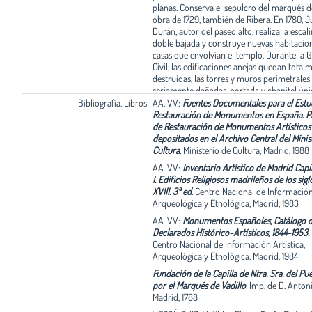
planas. Conserva el sepulcro del marqués de
obra de 1729, también de Ribera. En 1780, 
Durán, autor del paseo alto, realiza la escal
doble bajada y construye nuevas habitacion
casas que envolvían el templo. Durante la 
Civil, las edificaciones anejas quedan total
destruidas, las torres y muros perimetrales
seriamente dañadas, portada y chapitel ún
sufren daños parciales. En 1948 se aprueba 
Bibliografía. Libros
AA. VV:
Fuentes Documentales para el Estud
proyecto de restauración de Mendoza y Cris
Restauración de Monumentos en España. P
respetando la concepción original de Riber
de Restauración de Monumentos Artísticos
reemplazan los pabellones adosados por d
depositados en el Archivo Central del Minis
cuerpos laterales de nueva fábrica similares
Cultura
.
Ministerio de Cultura, Madrid, 1988
cabecera que alberga el camarín. Entre las
AA. VV:
Inventario Artístico de Madrid Capi
de 1950 y 1980, por la Dirección General de 
I. Edificios Religiosos madrileños de los sigl
Artes se llevan a cabo diversas obras de re
XVIII. 3ª ed
.
Centro Nacional de Información 
y conservación bajo la dirección de su arqu
Arqueológica y Etnológica, Madrid, 1983
conservador José Manuel González-Valcárc
AA. VV:
Monumentos Españoles, Catálogo d
Declarados Histórico-Artísticos, 1844-1953. 
Centro Nacional de Información Artística,
Arqueológica y Etnológica, Madrid, 1984
Fundación de la Capilla de Ntra. Sra. del Pu
por el Marqués de Vadillo
.
Imp. de D. Anton
Madrid, 1788