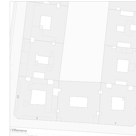
otra semejante, pero menor, sobre column
orden dórico, en su fachada Norte. Contab
gran vestíbulo de doble altura, recorrido p
galería perimetral en el piso superior, la cua
alcanzaba con la escalera principal de dos 
este nivel se disponían , adosados unos a otr
cuartos privados de los señores, dormitorio
tocador, gabinete o retrete, en el inferior e
salón, despacho, billar, mientras que el seg
reservaba para los criados y el sótano para 
bodega, despensa, plancha, lavadero, etc. 
exterior es de gran austeridad, de espíritu cl
como los edificios de pisos, con revoco en 
paramentos, cantería en jambas, alféizares,
balcones y encadenados, y madera en el ale
notable vuelo y mayor riqueza ornamental.