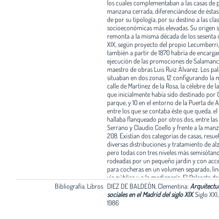
los cuales complementaban a las casas de p
manzana cerrada, diferenciándose de éstas
de por su tipología, por su destino a las cla
socioeconómicas más elevadas. Su origen s
remonta a la misma década de los sesenta d
XIX, según proyecto del propio Lecumberri
también a partir de 1870 habría de encargar
ejecución de las promociones de Salamanc
maestro de obras Luis Ruiz Álvarez. Los pal
situaban en dos zonas, 12 configurando la 
calle de Martínez de la Rosa, la célebre de la
que inicialmente había sido destinado por 
parque, y 10 en el entorno de la Puerta de A
entre los que se contaba éste que queda, el 
hallaba flanqueado por otros dos, entre las 
Serrano y Claudio Coello y frente a la man
208. Existían dos categorías de casas, resue
diversas distribuciones y tratamiento de al
pero todas con tres niveles más semisótano
rodeadas por un pequeño jardín y con acce
para cocheras en un volumen separado, lin
vía pública y a la medianería. El Palacete de
Villanueva, que pertenecería a los de 1º ord
Bibliografía. Libros
DIEZ DE BALDEÓN, Clementina:
Arquitectur
dimensiones, tiene planta rectangular, con 
sociales en el Madrid del siglo XIX
.
Siglo XXI
principal en su frente a poniente, mediante
1986
escalinata y pórtico, coronado por una amp
terraza cerrada con balaustrada de piedra, 