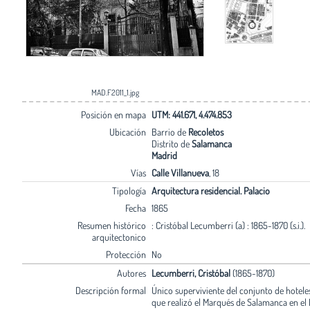
MAD.F2011_1.jpg
Posición en mapa
UTM: 441.671, 4.474.853
Ubicación
Barrio de
Recoletos
Distrito de
Salamanca
Madrid
Vías
Calle Villanueva
, 18
Tipología
Arquitectura residencial. Palacio
Fecha
1865
Resumen histórico
: Cristóbal Lecumberri (a) : 1865-1870 (s.i.).
arquitectonico
Protección
No
Autores
Lecumberri, Cristóbal
(1865-1870)
Descripción formal
Único superviviente del conjunto de hoteles
que realizó el Marqués de Salamanca en el