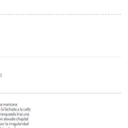
).
una manzana
a fachada a la calle
etranqueada tras una
un elevado chapitel
or la irregularidad