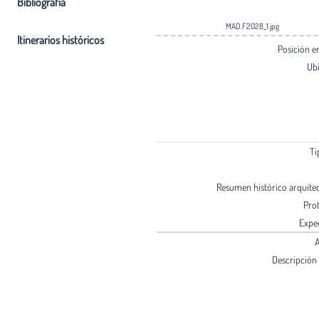
Bibliografia
MAD.F2028_1.jpg
Itinerarios históricos
Posición 
Ub
Ti
Resumen histórico arquite
Pro
Expe
A
Descripción