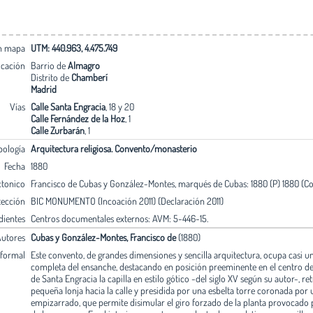
en mapa
UTM: 440.963, 4.475.749
icación
Barrio de
Almagro
Distrito de
Chamberí
Madrid
Vías
Calle Santa Engracia
, 18 y 20
Calle Fernández de la Hoz
, 1
Calle Zurbarán
, 1
pología
Arquitectura religiosa. Convento/monasterio
Fecha
1880
ctonico
Francisco de Cubas y González-Montes, marqués de Cubas: 1880 (P) 1880 (Co
tección
BIC MONUMENTO (Incoación 2011) (Declaración 2011)
dientes
Centros documentales externos: AVM: 5-446-15.
utores
Cubas y González-Montes, Francisco de
(1880)
 formal
Este convento, de grandes dimensiones y sencilla arquitectura, ocupa casi 
completa del ensanche, destacando en posición preeminente en el centro de l
de Santa Engracia la capilla en estilo gótico -del siglo XV según su autor-, r
pequeña lonja hacia la calle y presidida por una esbelta torre coronada por 
empizarrado, que permite disimular el giro forzado de la planta provocado p