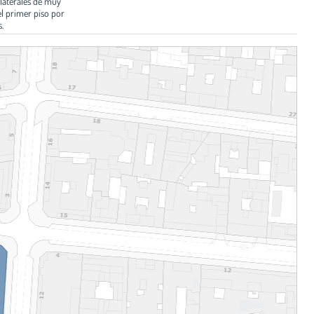
 laterales de muy
el primer piso por
.