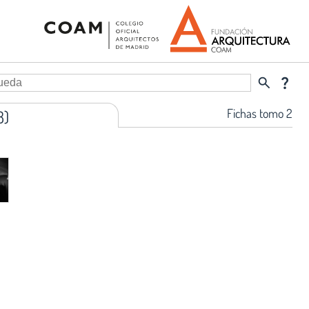
search
question_mark
Fichas tomo 2
8)