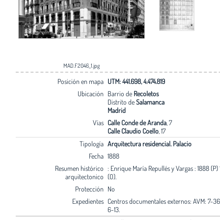
MAD.F2046_1.jpg
Posición en mapa
UTM: 441.698, 4.474.819
Ubicación
Barrio de
Recoletos
Distrito de
Salamanca
Madrid
Vías
Calle Conde de Aranda
, 7
Calle Claudio Coello
, 17
Tipología
Arquitectura residencial. Palacio
Fecha
1888
Resumen histórico
: Enrique María Repullés y Vargas : 1888 (P
arquitectonico
(O).
Protección
No
Expedientes
Centros documentales externos: AVM: 7-36
6-13.