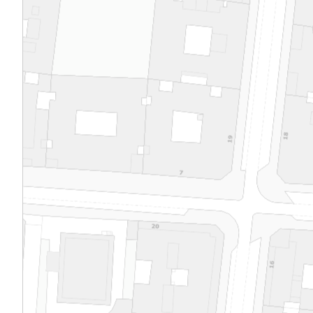
que recuerdan a los de las calles Mayor y Ar
como su contraste con el aparejo de ladrill
plantas altas, sobre el que se destacan las
guarniciones e impostas en yeso. No es me
significativo el hecho de utilizar el materia
para edificios de las clases acomodadas, c
hasta entonces se había asociado a las mod
aunque los cuerpos de miradores acristalad
extremos de los frentes, el sutil diseño de l
paramentos, que se curvan en el chaflán, o
decorativas de ladrillo con formas geométr
rombos, hendiduras, sirvan para reconocer 
un destino más elevado.