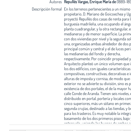
Autores
Repullés Vargas, Enrique María de
(1889-18
Descripción formal
En los terrenos pertenecientes a un mismo
propietario, D. Mariano de Goicoechea y Ug
proyectó Repullés dos casas de renta para l
burguesía madrileña, una ocupando el ángu
planta cuadrangular, y la otra rectangular, 
medianeras y de menor superficie. La prim
con dos viviendas por nivel y la segunda so
una, organizadas ambas alrededor de dos pa
principal común y central y el de luces peri
las medianerías del fondo y derecha,
respectivamente. Por coincidir propiedad y 
Arquitecto planteó un único volumen que 
los dos edificios, con iguales características
compositivas, constructivas, decorativas e 
alturas de imposta y cornisa, de modo que 
exterior no se advierte su división, sino es p
existencia de dos portales, el de la mayor ha
calle Conde de Aranda. Tienen seis niveles, e
distribuido en portal, portería y locales com
cinco superiores, más un sótano en primer
segunda crujías, destinado a las tiendas, y b
para los trasteros. Es muy notable la integr
basamento de los dos primeros pisos, bajo 
entresuelo, uniendo los huecos de ambos 
pórtico, con arcos rebajados y pilastras de 