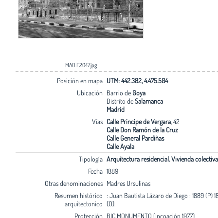
MAD.F2047.jpg
Posición en mapa
UTM: 442.382, 4.475.504
Ubicación
Barrio de
Goya
Distrito de
Salamanca
Madrid
Vías
Calle Principe de Vergara
, 42
Calle Don Ramón de la Cruz
Calle General Pardiñas
Calle Ayala
Tipología
Arquitectura residencial. Vivienda colectiva
Fecha
1889
Otras denominaciones
Madres Ursulinas
Resumen histórico
: Juan Bautista Lázaro de Diego : 1889 (P) 
arquitectonico
(O).
Protección
BIC MONUMENTO (Incoación 1977)