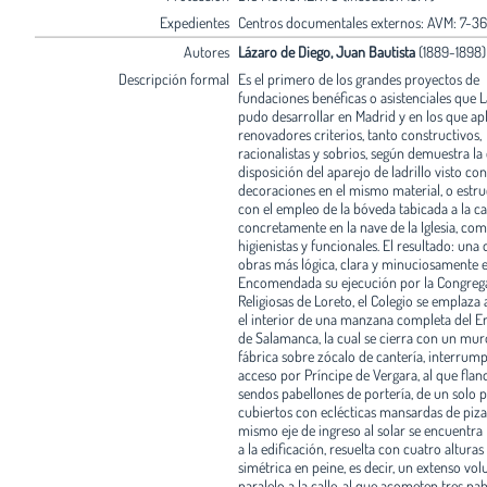
Expedientes
Centros documentales externos: AVM: 7-36
Autores
Lázaro de Diego, Juan Bautista
(1889-1898)
Descripción formal
Es el primero de los grandes proyectos de
fundaciones benéficas o asistenciales que 
pudo desarrollar en Madrid y en los que apl
renovadores criterios, tanto constructivos,
racionalistas y sobrios, según demuestra la
disposición del aparejo de ladrillo visto con
decoraciones en el mismo material, o estruc
con el empleo de la bóveda tabicada a la ca
concretamente en la nave de la Iglesia, co
higienistas y funcionales. El resultado: una 
obras más lógica, clara y minuciosamente e
Encomendada su ejecución por la Congreg
Religiosas de Loreto, el Colegio se emplaza 
el interior de una manzana completa del 
de Salamanca, la cual se cierra con un mur
fábrica sobre zócalo de cantería, interrump
acceso por Príncipe de Vergara, al que fla
sendos pabellones de portería, de un solo p
cubiertos con eclécticas mansardas de pizar
mismo eje de ingreso al solar se encuentra 
a la edificación, resuelta con cuatro alturas
simétrica en peine, es decir, un extenso vo
paralelo a la calle, al que acometen tres pa