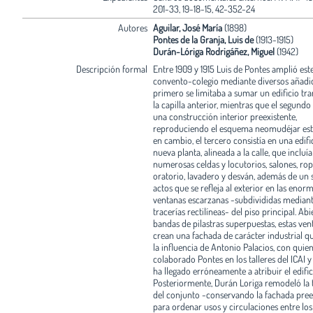
201-33, 19-18-15, 42-352-24
Autores
Aguilar, José María
(1898)
Pontes de la Granja, Luis de
(1913-1915)
Durán-Lóriga Rodrigáñez, Miguel
(1942)
Descripción formal
Entre 1909 y 1915 Luis de Pontes amplió est
convento-colegio mediante diversos añadid
primero se limitaba a sumar un edificio tra
la capilla anterior, mientras que el segundo
una construcción interior preexistente,
reproduciendo el esquema neomudéjar est
en cambio, el tercero consistía en una edif
nueva planta, alineada a la calle, que incluía
numerosas celdas y locutorios, salones, rop
oratorio, lavadero y desván, además de un 
actos que se refleja al exterior en las enor
ventanas escarzanas -subdivididas median
tracerías rectilíneas- del piso principal. Abi
bandas de pilastras superpuestas, estas ven
crean una fachada de carácter industrial qu
la influencia de Antonio Palacios, con quie
colaborado Pontes en los talleres del ICAI y
ha llegado erróneamente a atribuir el edific
Posteriormente, Durán Loriga remodeló la 
del conjunto -conservando la fachada pree
para ordenar usos y circulaciones entre los