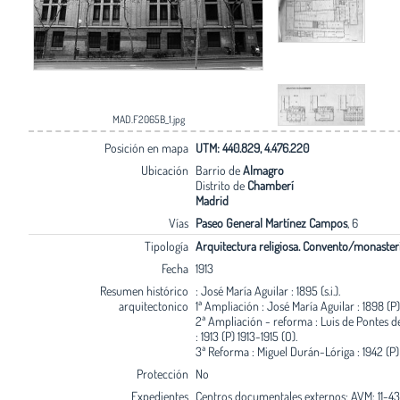
MAD.F2065B_1.jpg
Posición en mapa
UTM: 440.829, 4.476.220
Ubicación
Barrio de
Almagro
Distrito de
Chamberí
Madrid
Vías
Paseo General Martínez Campos
, 6
Tipología
Arquitectura religiosa. Convento/monaster
Fecha
1913
Resumen histórico
: José María Aguilar : 1895 (s.i.).
arquitectonico
1ª Ampliación : José María Aguilar : 1898 (P)
2ª Ampliación - reforma : Luis de Pontes de
: 1913 (P) 1913-1915 (O).
3ª Reforma : Miguel Durán-Lóriga : 1942 (P) 
Protección
No
Expedientes
Centros documentales externos: AVM: 11-430