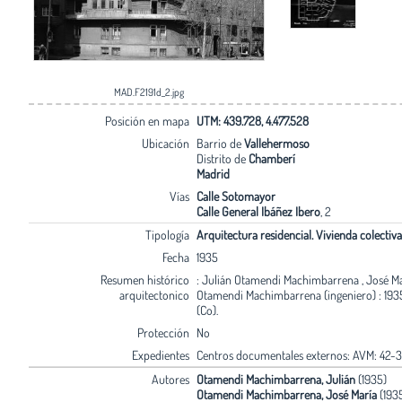
MAD.F2191d_2.jpg
Posición en mapa
UTM: 439.728, 4.477.528
Ubicación
Barrio de
Vallehermoso
Distrito de
Chamberí
Madrid
Vías
Calle Sotomayor
Calle General Ibáñez Ibero
, 2
Tipología
Arquitectura residencial. Vivienda colectiva
Fecha
1935
Resumen histórico
: Julián Otamendi Machimbarrena , José Ma
arquitectonico
Otamendi Machimbarrena (ingeniero) : 1935
(Co).
Protección
No
Expedientes
Centros documentales externos: AVM: 42-3
Autores
Otamendi Machimbarrena, Julián
(1935)
Otamendi Machimbarrena, José María
(193