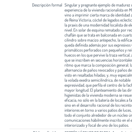
Descripción formal
Singular y pregnante ejemplo de madurez d
experiencia de la vivienda racionalista en M
vino a imprimir cierta marca de identidad a
de Reina Victoria, cóctel de legados eclectic
la praxis de una modernidad localista de e
nivel. En solar de esquina rematado por r
chaflán que se trata en balconada en cuart
cilindro sobre macizo antepecho, la edifica
queda definida además por sus expresivos 
prismáticos perforados con pequeños y rei
huecos en los que pervive la traza vertical, 
que se inscriben en secuencias horizontales
ritmo que marca la composición general; la
alternancia de paños revocados y paños de 
visto en resaltadas hiladas; y, muy especial
la volada exedra semicilíndrica, de notable
expresividad, que perfila el centro de la fa
mayor longitud. El planteamiento de las dir
higienistas de la vivienda moderna se resue
eficacia, no sólo en la batería de locales a f
sino en el desarrollo racional de los recinto
interiores en torno a varios patios de luces
todo el conjunto alrededor de un núcleo ú
comunicaciones hábilmente inscrito en el 
interiorizado y focal de uno de los patios.