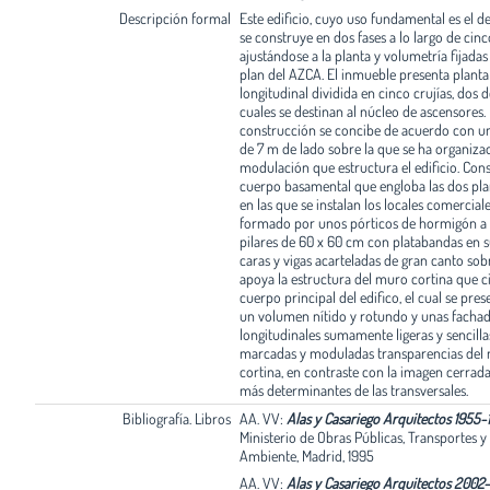
Descripción formal
Este edificio, cuyo uso fundamental es el de
se construye en dos fases a lo largo de cinc
ajustándose a la planta y volumetría fijadas
plan del AZCA. El inmueble presenta planta
longitudinal dividida en cinco crujías, dos d
cuales se destinan al núcleo de ascensores.
construcción se concibe de acuerdo con un
de 7 m de lado sobre la que se ha organiza
modulación que estructura el edificio. Con
cuerpo basamental que engloba las dos pla
en las que se instalan los locales comerciale
formado por unos pórticos de hormigón a 
pilares de 60 x 60 cm con platabandas en s
caras y vigas acarteladas de gran canto sob
apoya la estructura del muro cortina que ci
cuerpo principal del edifico, el cual se pre
un volumen nítido y rotundo y unas facha
longitudinales sumamente ligeras y sencilla
marcadas y moduladas transparencias del
cortina, en contraste con la imagen cerrada
más determinantes de las transversales.
Bibliografía. Libros
AA. VV:
Alas y Casariego Arquitectos 1955-
Ministerio de Obras Públicas, Transportes y
Ambiente, Madrid, 1995
AA. VV:
Alas y Casariego Arquitectos 2002-