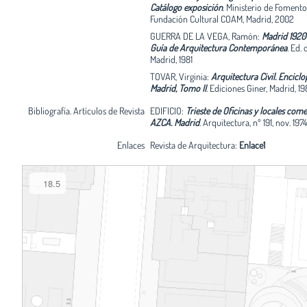
Catálogo exposición
.
Ministerio de Fomento
Fundación Cultural COAM, Madrid, 2002
GUERRA DE LA VEGA, Ramón:
Madrid 1920
Guía de Arquitectura Contemporánea
.
Ed. d
Madrid, 1981
TOVAR, Virginia:
Arquitectura Civil. Enciclo
Madrid, Tomo II
.
Ediciones Giner, Madrid, 1
Bibliografía. Artículos de Revista
EDIFICIO:
Trieste de Oficinas y locales come
AZCA. Madrid
.
Arquitectura, nº 191, nov. 1974
Enlaces
Revista de Arquitectura:
Enlace1
18.5