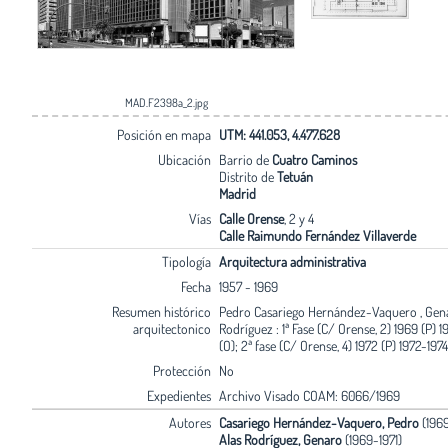
MAD.F2398a_2.jpg
Posición en mapa
UTM: 441.053, 4.477.628
Ubicación
Barrio de
Cuatro Caminos
Distrito de
Tetuán
Madrid
Vías
Calle Orense
, 2 y 4
Calle Raimundo Fernández Villaverde
Tipología
Arquitectura administrativa
Fecha
1957 - 1969
Resumen histórico
Pedro Casariego Hernández-Vaquero , Gen
arquitectonico
Rodríguez : 1ª Fase (C/ Orense, 2) 1969 (P) 1
(O); 2ª fase (C/ Orense, 4) 1972 (P) 1972-1974
Protección
No
Expedientes
Archivo Visado COAM: 6066/1969
Autores
Casariego Hernández-Vaquero, Pedro
(1969
Alas Rodríguez, Genaro
(1969-1971)