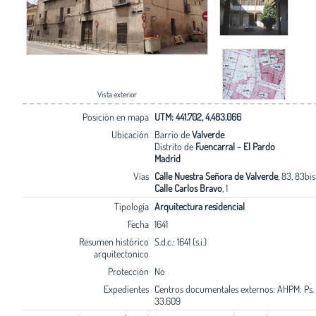
Vista exterior
Posición en mapa
UTM: 441.702, 4.483.066
Ubicación
Barrio de
Valverde
Distrito de
Fuencarral - El Pardo
Madrid
Vías
Calle Nuestra Señora de Valverde
, 83, 83bis
Calle Carlos Bravo
, 1
Tipología
Arquitectura residencial
Fecha
1641
Resumen histórico
S.d.c.: 1641 (s.i.)
arquitectonico
Protección
No
Expedientes
Centros documentales externos: AHPM: Ps. 
33.609