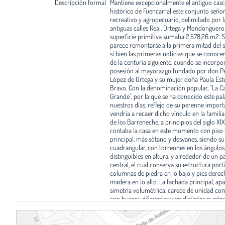
Descripción formal
Mantiene excepcionalmente el antiguo cas
histórico de Fuencarral este conjunto señori
recreativo y agropecuario, delimitado por l
antiguas calles Real, Ortega y Mondonguero
superficie primitiva sumaba 2.578,26 m2. S
parece remontarse a la primera mitad del si
si bien las primeras noticias que se conoce
de la centuria siguiente, cuando se incorpor
posesión al mayorazgo fundado por don P
López de Ortega y su mujer doña Paula Es
Bravo. Con la denominación popular, "La C
Grande", por la que se ha conocido este pal
nuestros días, reflejo de su perenne import
vendría a recaer dicho vínculo en la famili
de los Barreneche, a principios del siglo XIX
contaba la casa en este momento con piso 
principal, más sótano y desvanes, siendo su
cuadrangular, con torreones en los ángulos,
distinguibles en altura, y alrededor de un p
central, el cual conserva su estructura port
columnas de piedra en lo bajo y pies derec
madera en lo alto. La fachada principal, apa
simetría volumétrica, carece de unidad com
con huecos diferentes y en distintos puntos
abalconados, producto de la necesidad y de
tiempo. Sobre la portada adintelada de pie
superponen las armas del linaje, correspon