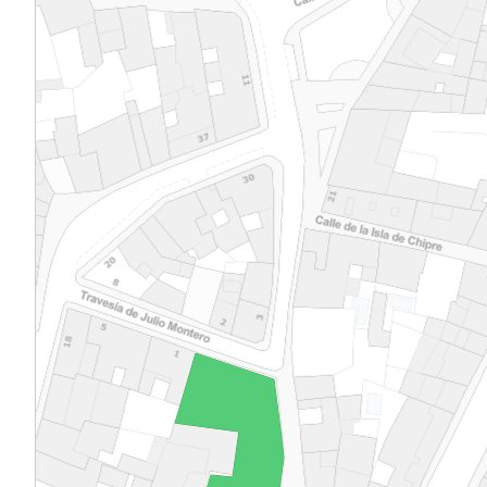
de la derecha del escudo partido al de Orte
casa solar en Ejea de los Caballeros. Su fábr
mixta, de mampostería y ladrillo en los mu
exteriores, hoy enfoscados, y traviesas de
de madera, tabicado de ladrillo, cascote y y
interiores. Anexos al volumen principal se
otros más sencillos para bodegas, cuadras,
corrales. Al fallecimiento de don Juan Pru
Barreneche en 1839 pasó en proindiviso la f
como otras muchas urbanas y rústicas de 
y los lugares de su comarca, lo que demuest
impronta familiar en ésta, a sus hijos don 
Esteban y doña María Ignacia de Barrenech
Aramburu. Sin embargo, por autos promo
contra ellos y sus herederos, a causa de su
por un préstamo no devuelto, sería vendid
judicialmente a don Gregorio Montes Sáez e
julio de 1879, en cuyos descendientes se ma