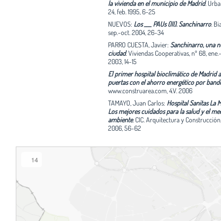
la vivienda en el municipio de Madrid
.
Urba
24, feb. 1995, 6-25
NUEVOS:
Los ___ PAUs (III). Sanchinarro
.
Bia
sep.-oct. 2004, 26-34
PARRO CUESTA, Javier:
Sanchinarro, una n
ciudad
.
Viviendas Cooperativas, nº 68, ene.
2003, 14-15
El primer hospital bioclimático de Madrid 
puertas con el ahorro energético por band
www.construarea.com, 4.V. 2006
TAMAYO, Juan Carlos:
Hospital Sanitas La M
Los mejores cuidados para la salud y el me
ambiente
.
CIC. Arquitectura y Construcción,
2006, 56-62
14