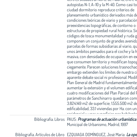
autopistas N-1, A-10 y la M-40. Como casi to
ciudad dormitorio reproduce criterios de
planeamiento urbanístico derivados más d
condiciones teóricas de viario y parcelació
preexistencias topográficas, de contorno o
estructuras de propiedad rural histórica. S
códigos de tosca monumentalidad y ruda 
componen un conjunto de grandes avenida
parcelas de formas subsidiarias al viario, q
unos ámbitos pensados para el coche y la 
masiva, con densidades de ocupación en e
que consumen territorio y modifican topog
ciegamente. Parecen soluciones trasnochad
embargo extienden los límites de nuestra c
aparente debate social ni profesional. Modif
Plan General de Madrid fundamentalmente
aumentar la extensión y el volumen edificab
cuatro modificaciones del Plan Parcial del P.
parámetros de Sanchinarro quedaron como
3.824.149 m2 de superficie; 1.555.500 m2 d
edificabilidad, 33.1 viviendas por Ha. con u
residencial y unas superficies por habitan
de zona verde, 28.05 m2 de viario, 11.55 m2
Bibliografía. Libros
PAUS:
Programas de actuación urbanística
equipamiento del que un 2.96 m2 será depo
Municipal de Urbanismo, Madrid, 1997
total de las 13.568 nuevas viviendas, un 40,
Bibliografía. Artículos de Libro
libre y el resto protegida, para una poblaci
EZQUIAGA DOMÍNGUEZ, José María:
La ope