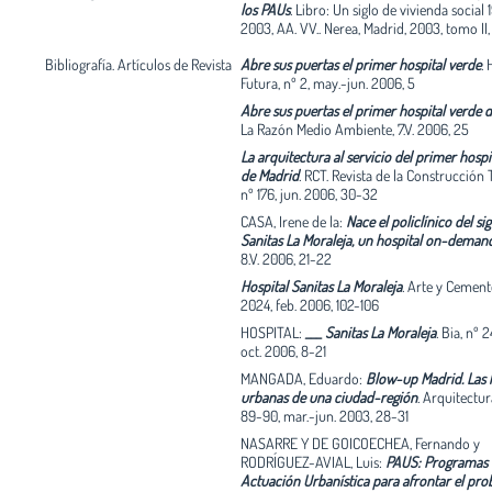
estimada por encima de los 40.000 habitant
los PAUs
.
Libro: Un siglo de vivienda social 
Tristemente la mayor parte de las arquitec
2003, AA. VV.. Nerea, Madrid, 2003, tomo II
este barrio son producto de la repetición 
Bibliografía. Artículos de Revista
Abre sus puertas el primer hospital verde
.
de poquísimos tipos y soluciones construct
Futura, nº 2, may.-jun. 2006, 5
reproducidos hasta el límite por promotor
constructores, en general, amparados en 
Abre sus puertas el primer hospital verde 
criterios de adaptación a la normativa y a l
La Razón Medio Ambiente, 7.V. 2006, 25
exigencias de un usuario al que generalmen
La arquitectura al servicio del primer hospi
considera incapacitado para entender cual
de Madrid
.
RCT. Revista de la Construcción T
mínima innovación. Nos parece que la vivie
nº 176, jun. 2006, 30-32
como otros bienes de primera necesidad, d
proponerse con caracteres acordes con su
CASA, Irene de la:
Nace el policlínico del sig
contemporaneidad y que el ciudadano,
Sanitas La Moraleja, un hospital on-deman
mayoritariamente joven en estos barrios d
8.V. 2006, 21-22
creación, es más inteligente de lo que en o
Hospital Sanitas La Moraleja
.
Arte y Cement
le supone. En cuanto a la edificación no res
2024, feb. 2006, 102-106
que se está construyendo, destacan el Hospi
Moraleja y la central eléctrica de Iberdrola
HOSPITAL:
___ Sanitas La Moraleja
.
Bia, nº 2
factura de hormigón visto y traslúcidos, 
oct. 2006, 8-21
de la existente en Pozuelo, junto a la A-6. L
MANGADA, Eduardo:
Blow-up Madrid. Las 
conexiones viarias de entrada en túnel des
urbanas de una ciudad-región
.
Arquitectur
y en puente sobre la N-1 muestran el gran 
89-90, mar.-jun. 2003, 28-31
de nuevas infraestructuras que estas opera
llevan asociado.
NASARRE Y DE GOICOECHEA, Fernando y
RODRÍGUEZ-AVIAL, Luis:
PAUS: Programas 
Actuación Urbanística para afrontar el pr