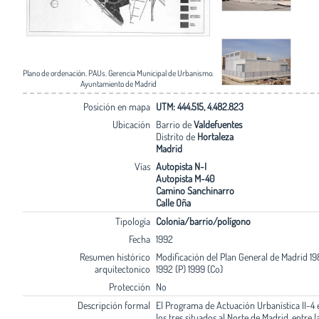
Plano de ordenación. PAUs. Gerencia Municipal de Urbanismo.
Ayuntamiento de Madrid
Posición en mapa
UTM: 444.515, 4.482.823
Ubicación
Barrio de
Valdefuentes
Distrito de
Hortaleza
Madrid
Vías
Autopista N-I
Autopista M-40
Camino Sanchinarro
Calle Oña
Tipología
Colonia/barrio/polígono
Fecha
1992
Resumen histórico
Modificación del Plan General de Madrid 1985
arquitectonico
1992 (P) 1999 (Co)
Protección
No
Descripción formal
El Programa de Actuación Urbanística II-4 
los tres situados al Norte de Madrid, entre l