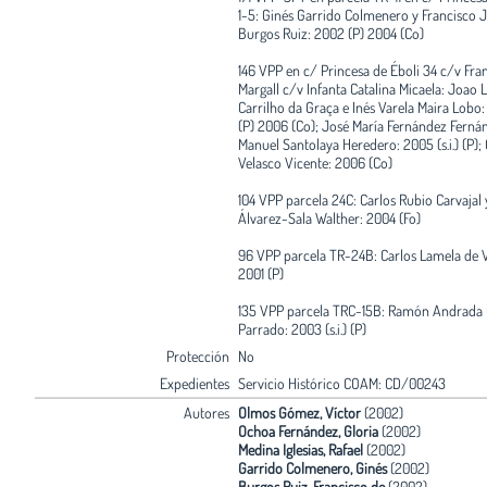
1-5: Ginés Garrido Colmenero y Francisco 
Burgos Ruiz: 2002 (P) 2004 (Co)
146 VPP en c/ Princesa de Éboli 34 c/v Fran
Margall c/v Infanta Catalina Micaela: Joao L
Carrilho da Graça e Inés Varela Maira Lobo: 
(P) 2006 (Co); José María Fernández Fernán
Manuel Santolaya Heredero: 2005 (s.i.) (P);
Velasco Vicente: 2006 (Co)
104 VPP parcela 24C: Carlos Rubio Carvajal
Álvarez-Sala Walther: 2004 (Fo)
96 VPP parcela TR-24B: Carlos Lamela de V
2001 (P)
135 VPP parcela TRC-15B: Ramón Andrada
Parrado: 2003 (s.i.) (P)
Protección
No
Expedientes
Servicio Histórico COAM: CD/00243
Autores
Olmos Gómez, Víctor
(2002)
Ochoa Fernández, Gloria
(2002)
Medina Iglesias, Rafael
(2002)
Garrido Colmenero, Ginés
(2002)
Burgos Ruiz, Francisco de
(2002)