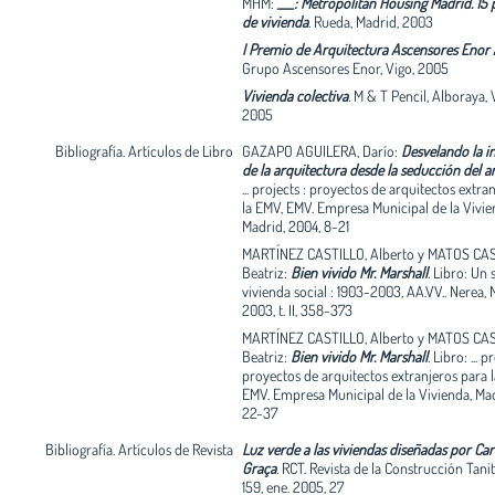
MHM:
___: Metropolitan Housing Madrid. 15
prefabricados de hormigón ranurado, gris 
de vivienda
.
Rueda, Madrid, 2003
exterior y crema al interior, así como los r
I Premio de Arquitectura Ascensores Enor
ventanas, acentúan la potencia de la propue
Grupo Ascensores Enor, Vigo, 2005
idea generadora del volumen como un sól
plegado que no pierde continuidad. Se con
Vivienda colectiva
.
M & T Pencil, Alboraya, 
este ejemplo controlar la orientación de las
2005
atender a la variedad de tipos o crear un e
privado pero abierto al exterior, en suma s
Bibliografía. Artículos de Libro
GAZAPO AGUILERA, Darío:
Desvelando la i
partido a la difícil ordenanza de manzana c
de la arquitectura desde la seducción del a
todos ellos hay que reconocerles el valor d
... projects : proyectos de arquitectos extra
mantener magníficamente su entidad a pes
la EMV, EMV. Empresa Municipal de la Vivie
encontrase en la órbita del edificio de MVR
Madrid, 2004, 8-21
cuya presencia tan excepcional en todos los
MARTÍNEZ CASTILLO, Alberto y MATOS CA
fácilmente eclipsaría a quienes tiene próxi
Beatriz:
Bien vivido Mr. Marshall
.
Libro: Un s
exagerado afirmar que la arquitectura del P
vivienda social : 1903-2003, AA.VV.. Nerea, 
Sanchinarro ha cambiado de significado po
2003, t. II, 358-373
presencia de este hito, pero también es cie
los ejemplos comentados, el pulso se manti
MARTÍNEZ CASTILLO, Alberto y MATOS CA
tensión que genera la superposición de tipo
Beatriz:
Bien vivido Mr. Marshall
.
Libro: ... p
diversos, eleva el nivel del resultado global.
proyectos de arquitectos extranjeros para 
EMV. Empresa Municipal de la Vivienda, Mad
22-37
Bibliografía. Artículos de Revista
Luz verde a las viviendas diseñadas por Car
Graça
.
RCT. Revista de la Construcción Tanit
159, ene. 2005, 27