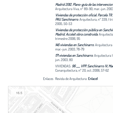
Madrid 2012. Plano-guía de las intervencio
Arquitectura Viva, nº 89-90, mar.-jun. 200
Viviendas de protección oficial. Parcela TR. 11
PAU Sanchinarro
.
Arquitectura, nº 339, I tr
2005, 50-53
Viviendas de protección pública en Sanchi
Madrid. Accésit obra construida
.
Arquitectos
trimestre 2006, 95
146 viviendas en Sanchinarro
.
Arquitectura 
mar.-jun. 2003, 78-79
171 viviendas en Sanchinarro
.
Arquitectura V
jun. 2003, 80
VIVIENDAS:
96 ___ VPP. Sanchinarro IV, Ma
Conarquitectura, nº 20, oct. 2006, 57-62
Enlaces
Revista de Arquitectura:
Enlace1
16.5