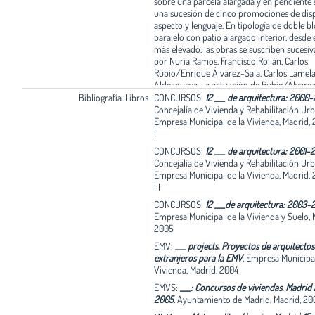
sobre una parcela alargada y en pendiente 
una sucesión de cinco promociones de dis
aspecto y lenguaje. En tipología de doble b
paralelo con patio alargado interior, desde 
más elevado, las obras se suscriben sucesi
por Nuria Ramos, Francisco Rollán, Carlos
Rubio/Enrique Álvarez-Sala, Carlos Lamela
Aldeanueva. La actuación de Rubio/Álvarez-
de Lamela son sin duda las que presentan 
Bibliografía. Libros
CONCURSOS:
12 ___ de arquitectura: 2000-
lenguaje más afín, en edificaciones de gran
Concejalía de Vivienda y Rehabilitación Ur
corrección y escaso afán de protagonismo. 
Empresa Municipal de la Vivienda, Madrid, 2
que se sitúan en las proximidades del ya c
II
en foco principal de Sanchinarro, el bloque 
CONCURSOS:
12 ___ de arquitectura: 2001-
de MVRDV/ Blanca Lleó -al menos en tanto
Concejalía de Vivienda y Rehabilitación Ur
termine el segundo de este mismo equipo-
Empresa Municipal de la Vivienda, Madrid, 2
serie de promociones de calidad. Ochoa, O
III
Medina han construido un bloque de factur
que se adentra en un intento de fragmenta
CONCURSOS:
12 ___de arquitectura: 2003-
volúmenes para cualificar y pormenorizar 
Empresa Municipal de la Vivienda y Suelo, 
recorridos. En su parcela gemela se espera 
2005
propuesta de la mano de Carrilho da Graça
EMV:
___ projects. Proyectos de arquitectos
Velasco cuyo proyecto ha sido objeto de
extranjeros para la EMV
.
Empresa Municipal
modificaciones. El imponente volumen en
Vivienda, Madrid, 2004
construcción de Garrido y Burgos propone
EMVS:
___: Concursos de viviendas. Madrid
planta en helicoide que va incrementando s
2005
.
Ayuntamiento de Madrid, Madrid, 20
hasta convertir uno de sus extremos en una
cuyo acertado acabado de fachada de pane