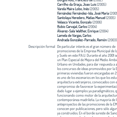
Carrilho da Graça, Joao Luis
(2005)
Varela Maira Lobo, Inés
(2005)
Fernández Fernández-Isla, José María
(200
Santolaya Heredero, Matías Manuel
(2005)
Velasco Vicente, Gonzalo
(2006)
Rubio Carvajal, Carlos
(2004)
Álvarez-Sala Walther, Enrique
(2004)
Lamela de Vargas, Carlos
Andrada González-Parrado, Ramón
(2003)
Descripción formal
De particular interés es el gran número de
promociones de la Empresa Municipal de l
y Suelo en este P.A.U. Durante el año 2001 s
un Plan Especial de Mejora del Medio Ambi
Urbano en Unidades, para dar respuesta a 
los concursos de ideas promovidos por la 
primeras viviendas fueron encargadas en 2
es uno de los escenarios en los que los est
arquitectura extranjeros, convocados con e
compromiso de favorecer la experimentaci
dado lugar a ejemplos ya paradigmáticos, q
funcionando como motor de la arquitectu
contemporánea madrileña. La mayoría de l
anteproyectos de las promociones de la EM
conocen por publicaciones, pero sólo algu
ya construidos. En el borde sureste de San