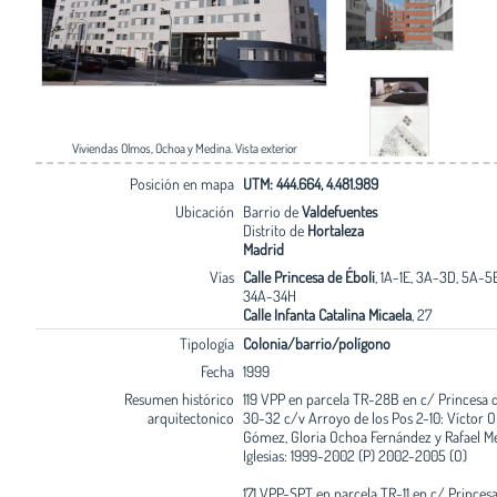
Viviendas Olmos, Ochoa y Medina. Vista exterior
Posición en mapa
UTM: 444.664, 4.481.989
Ubicación
Barrio de
Valdefuentes
Distrito de
Hortaleza
Madrid
Vías
Calle Princesa de Éboli
, 1A-1E, 3A-3D, 5A-5E
34A-34H
Calle Infanta Catalina Micaela
, 27
Tipología
Colonia/barrio/polígono
Fecha
1999
Resumen histórico
119 VPP en parcela TR-28B en c/ Princesa d
arquitectonico
30-32 c/v Arroyo de los Pos 2-10: Víctor 
Gómez, Gloria Ochoa Fernández y Rafael M
Iglesias: 1999-2002 (P) 2002-2005 (O)
171 VPP-SPT en parcela TR-11 en c/ Princesa