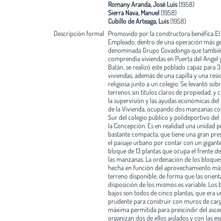
Romany Aranda, José Luis
(1958)
Sierra Nava, Manuel
(1958)
Cubillo de Arteaga, Luis
(1958)
Descripción formal
Promovido por la constructora benéfica El
Empleado, dentro de una operación más ge
denominada Grupo Covadonga que tambi
comprendía viviendas en Puerta del Angel y
Batán, se realizó este poblado capaz para 
viviendas, además de una capilla y una resi
religiosa junto a un colegio. Se levantó sob
terrenos sin títulos claros de propiedad, y 
la supervisión y las ayudas económicas del 
de la Vivienda, ocupando dos manzanas con
Sur del colegio público y polideportivo del
la Concepción. Es en realidad una unidad 
bastante compacta, que tiene una gran pre
el paisaje urbano por contar con un gigant
bloque de 13 plantas que ocupa el frente d
las manzanas. La ordenación de los bloques
hecha en función del aprovechamiento má
terreno disponible, de forma que las orient
disposición de los mismos es variable. Los 
bajos son todos de cinco plantas, que era u
prudente para construir con muros de carg
máxima permitida para prescindir del ascen
organizan dos de ellos aislados y con las es