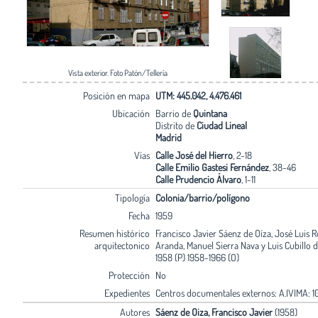
Vista exterior. Foto Patón/Tellería
Posición en mapa
UTM: 445.042, 4.476.461
Ubicación
Barrio de
Quintana
Distrito de
Ciudad Lineal
Madrid
Vías
Calle José del Hierro
, 2-18
Calle Emilio Gastesi Fernández
, 38-46
Calle Prudencio Álvaro
, 1-11
Tipología
Colonia/barrio/polígono
Fecha
1959
Resumen histórico
Francisco Javier Sáenz de Oíza, José Luis
arquitectonico
Aranda, Manuel Sierra Nava y Luis Cubillo d
1958 (P) 1958-1966 (O)
Protección
No
Expedientes
Centros documentales externos: A.IVIMA: 1
Autores
Sáenz de Oiza, Francisco Javier
(1958)