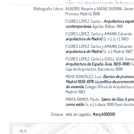
vistas, y los otros tres pareados de forma q
escaleras quedan enfrentadas, dividiendo u
Bibliografía. Libros
ALBERDI, Rosario y SÁENZ GUERRA, Javier
de patios interiores. El estado original sólo
Pronaos, Madrid, 1996
apreciarse en los primeros, que aun con las
FLORES LÓPEZ, Carlos :
Arquitectura españ
acristaladas y sin los fraileros abatibles con
contemporánea
.
Aguilar, Bilbao, 1961
aplacado original de losetas de piedra artifi
modulaba la retícula de huecos y daba textu
FLORES LÓPEZ, Carlos y AMANN, Eduardo:
depurada geometría de las fachadas. El blo
arquitectura de Madrid
.
[s. n.], [s. l.], 1963
plantas tiene una altura excesiva, pero est
FLORES LÓPEZ, Carlos y AMANN, Eduardo:
con acierto del lado septentrional de la ma
arquitectura de Madrid
.
[s. n.], Madrid, 1967
modo que no quita el sol a las viviendas si
FLORES LÓPEZ, Carlos y GÜELL GUIX, Xavier
su lado Sur, mientras que por su fachada N
Arquitectura de España. Guía. 1929-1996
.
F
sombrea los terrenos libres del polideporti
Caja de Arquitectos, Barcelona, 1996
este bloque un original planteamiento de 
alternos, de forma que cada dos pisos se 
MOYA GONZÁLEZ, Luis:
Barrios de promoció
una fachada y en cada dos siguientes a la co
Madrid 1939-1976. La pol¡tica de promoción
en correspondencia con el desfase que se 
de vivienda
.
Colegio Oficial de Arquitectos 
en la colocación de los pisos que van qued
Madrid, 1983
media altura de la una a la otra. Todo el si
PRATA RAMOS, Paulo:
Sáenz de Oíza. A pro
corredores, que estaba concebido por su a
como estilo
.
[s. n.], Lisboa, 1999 [tesis docto
como de espacios de relación vecinal, des
una torre de escaleras y ascensores situada
Enlaces
Web de Legados:
#arq.A000301
extremo occidental del bloque, y se muestr
exterior en forma de galerías que rasgan la 
fachadas de un extremo a otro. A pesar de 
desmesura de su planteamiento, que lo em
18.5