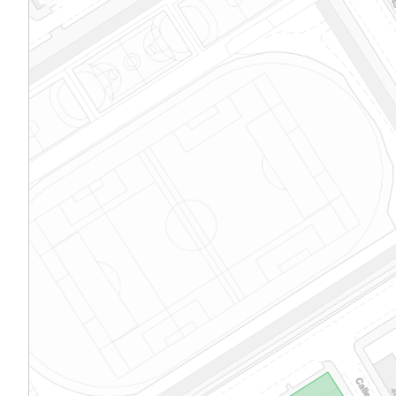
con algunas unidades de habitación frances
bloque tiene el interés de plasmar el acer
real a algunas propuestas utópicas radicale
Movimiento Moderno, que sus autores ya h
planteado cinco años antes en su primer p
realizado para el Hogar del Empleado: dos
lineales de dúplex alternos junto al río Man
aunque ha perdido la calidad de la textura 
aplacada y ha sufrido el acristalamiento de 
galerías, el bloque de El Calero conserva su
contundente presencia, que no depende sól
tamaño, sino de un calculado tratamiento d
volumen y la definición y escala de los huec