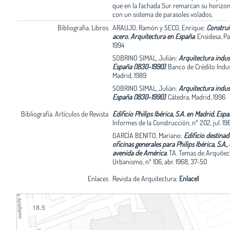
que en la fachada Sur remarcan su horizon
con un sistema de parasoles volados.
Bibliografía. Libros
ARAUJO, Ramón y SECO, Enrique:
Construi
acero. Arquitectura en España
.
Ensidesa, P
1994
SOBRINO SIMAL, Julián:
Arquitectura indust
España (1830-1990)
.
Banco de Crédito Indust
Madrid, 1989
SOBRINO SIMAL, Julián:
Arquitectura indust
España (1830-1990)
.
Cátedra, Madrid, 1996
Bibliografía. Artículos de Revista
Edificio Philips Ibérica, S.A. en Madrid, Esp
Informes de la Construcción, nº 202, jul. 19
GARCÍA BENITO, Mariano:
Edificio destinad
oficinas generales para Philips Ibérica, S.A.,
avenida de América
.
TA. Temas de Arquitec
Urbanismo, nº 106, abr. 1968, 37-50
Enlaces
Revista de Arquitectura:
Enlace1
18.5