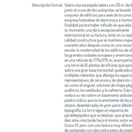
Descripción formal
Sobre una escarpada ladera con 20 m. de de
junto al cruce de dos autopistas, se levantó
conjunto de edificios para sede de la conoc
empresa holandesa de electrónica e ilumina
finalidad parece haber influido en que ésta
su momento una obra excepcionalmente
internacional en su factura, tanto en su es
calidad constructiva que se mantiene impec
cuarenta años después como en una vocac
emular la modernidad de los edificios de of
las grandes ciudades europeas y americana
en una retícula de 3'75x3'75 m, se proyec
una torre de 15 plantas de oficinas que pare
sobre una gran base horizontal, quebrada 
múltiples redientes, que alberga los espacio
representativos, de servicios y de atención a
así como el singular volumen de chapa ple
auditorio, los vestíbulos y la cafetería. Este
vuela a su vez sobre un basamento ataluda
piedra rústica, que es la envolvente de las p
sótano, desenterradas en gran parte debido
topografía. La torre sigue un esquema de
paralelepípedos que se deslizan, que prece
diez años más tarde hará el mismo autor en
Cuzco IV, pero con una factura muy diferen
de ventanales corridos entre petos de piedr