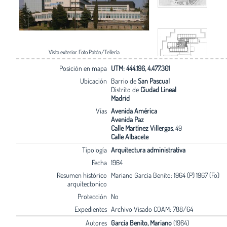
Vista exterior. Foto Patón/Tellería
Posición en mapa
UTM: 444.196, 4.477.301
Ubicación
Barrio de
San Pascual
Distrito de
Ciudad Lineal
Madrid
Vías
Avenida América
Avenida Paz
Calle Martínez Villergas
, 49
Calle Albacete
Tipología
Arquitectura administrativa
Fecha
1964
Resumen histórico
Mariano García Benito: 1964 (P) 1967 (Fo)
arquitectonico
Protección
No
Expedientes
Archivo Visado COAM: 788/64
Autores
García Benito, Mariano
(1964)