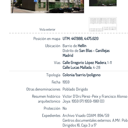
Vista exterior
Posición en mapa
UTM: 447.888, 4.475.620
Ubicación
Barrio de
Hellín
Distrito de
San Blas - Canillejas
Madrid
Vías
Calle Gregorio López Madera
, 1-11
Calle Lucas Mallada
, 4-28
Tipología
Colonia/barrio/polígono
Fecha
1959
Otras denominaciones
Poblado Dirigido
Resumen histórico
Victor D'Ors Pérez-Peix y Francisco Alonso 
arquitectonico
Joya: 1959 (P) 1959-1961 (O)
Protección
No
Expedientes
Archivo Visado COAM: 894/59
Centros documentales externos: A.MV: Pob
Dirigidos 16, Caja 3 a 17