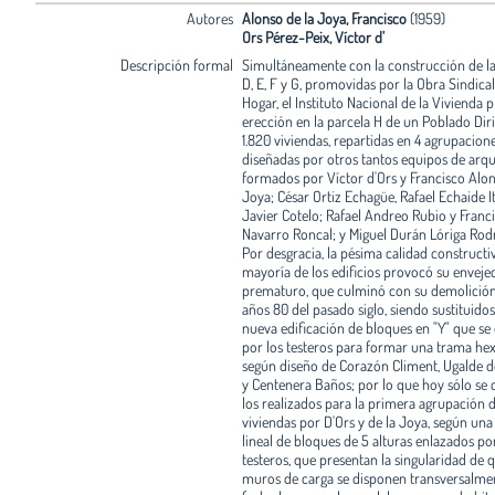
Autores
Alonso de la Joya, Francisco
(1959)
Ors Pérez-Peix, Víctor d'
Descripción formal
Simultáneamente con la construcción de la
D, E, F y G, promovidas por la Obra Sindical
Hogar, el Instituto Nacional de la Vivienda p
erección en la parcela H de un Poblado Dir
1.820 viviendas, repartidas en 4 agrupacion
diseñadas por otros tantos equipos de arqu
formados por Víctor d'Ors y Francisco Alon
Joya; César Ortiz Echagüe, Rafael Echaide It
Javier Cotelo; Rafael Andreo Rubio y Franc
Navarro Roncal; y Miguel Durán Lóriga Rod
Por desgracia, la pésima calidad constructiv
mayoría de los edificios provocó su enveje
prematuro, que culminó con su demolición
años 80 del pasado siglo, siendo sustituido
nueva edificación de bloques en "Y" que se
por los testeros para formar una trama hex
según diseño de Corazón Climent, Ugalde 
y Centenera Baños; por lo que hoy sólo se
los realizados para la primera agrupación d
viviendas por D'Ors y de la Joya, según una
lineal de bloques de 5 alturas enlazados por
testeros, que presentan la singularidad de q
muros de carga se disponen transversalme