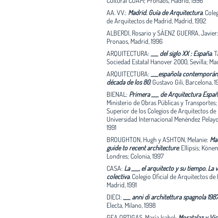
Cultural COAM; Pronaos, Madrid, 1996
emparentada en lo formal con la pequeña 
AA. VV.:
Madrid. Guía de Arquitectura
.
Coleg
Villa Fabriciano del mismo Sáenz de Oíza, y
de Arquitectos de Madrid, Madrid, 1992
tipológico con los kilométricos Hofe vienes
otros ejemplos centroeuropeos de gran esca
ALBERDI, Rosario y SÁENZ GUERRA, Javier
bien conocida. En febrero de 1986 la Consej
Pronaos, Madrid, 1996
Ordenación del Territorio, Medio Ambiente
ARQUITECTURA:
___ del siglo XX : España
.
T
Vivienda resolvió convocar un concurso re
Sociedad Estatal Hanover 2000, Sevilla; Ma
entre seis grandes oficinas de ámbito nacio
ARQUITECTURA:
___española contemporáne
(Aroca, Gallego-Jorreto, Martorell-Bohiga
década de los 80
.
Gustavo Gili, Barcelona, 1
Peña Ganchegui, Sota y Sáenz de Oíza) para
estudio de este macrosolar cuya edificació
BIENAL:
Primera ___ de Arquitectura Españ
enorme cuerpo continuo de 600 metros de
Ministerio de Obras Públicas y Transportes;
y 8 alturas- venía determinada por el prop
Superior de los Colegios de Arquitectos de
General de Madrid. Liberados los participan
Universidad Internacional Menéndez Pelayo
concurso de la obligatoriedad de asumir lo
1991
del Plan, Sáenz de Oíza fue el único equipo
BROUGHTON, Hugh y ASHTON, Melanie:
Mad
por respetar en líneas generales la idea de l
guide to recent architecture
.
Ellipsis; Köne
edificación propuesta, planteando un bloq
Londres; Colonia, 1997
continuo de traza helicoidal apoyada en el
del solar, plegándose hacia el interior en e
CASA:
La ___, el arquitecto y su tiempo. La 
sureste. Sin embargo, el arquitecto navarro
colectiva
.
Colegio Oficial de Arquitectos de
proyectaba dos pequeñas modificaciones s
Madrid, 1991
volumen previsto: en lo que se refiere a las 
DIECI:
___ anni di architettura spagnola 198
proponía un cierto escalonamiento hacia la
Electa, Milano, 1998
rápida con el fin de aligerar visualmente la
intervención. Esta merma de la edificabilid
GEA ORTIGAS, María Isabel:
Moratalaz y Vic