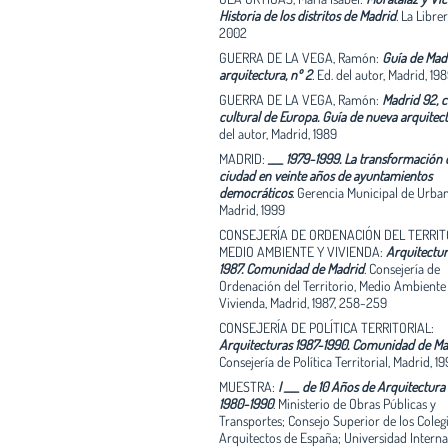
trasferida a una de las parcelas vecinas. Por
Historia de los distritos de Madrid
.
La Librer
parte se planteaba una ligera corrección en
2002
general con el doble fin de mejorar el traza
GUERRA DE LA VEGA, Ramón:
Guía de Mad
vía adyacente y unificar los radios de curv
arquitectura, nº 2
.
Ed. del autor, Madrid, 19
toda la actuación limitando así los tipos de
dos: en tramo recto y en tramo curvo. Con 
GUERRA DE LA VEGA, Ramón:
Madrid 92, c
premisas, Sáenz de Oíza levantó al filo de l
cultural de Europa. Guía de nueva arquitec
de los 90 una de esas actuaciones que, co
del autor, Madrid, 1989
día la Torre de Valencia, estaban convocada
MADRID:
___ 1979-1999. La transformación 
alimentar el debate social, arquitectónico y
ciudad en veinte años de ayuntamientos
de su época: una misión reservada a los ma
democráticos
.
Gerencia Municipal de Urba
Madrid, 1999
CONSEJERÍA DE ORDENACIÓN DEL TERRIT
MEDIO AMBIENTE Y VIVIENDA:
Arquitectur
1987. Comunidad de Madrid
.
Consejería de
Ordenación del Territorio, Medio Ambiente
Vivienda, Madrid, 1987, 258-259
CONSEJERÍA DE POLÍTICA TERRITORIAL:
Arquitecturas 1987-1990. Comunidad de Ma
Consejería de Política Territorial, Madrid, 1
MUESTRA:
I ___ de 10 Años de Arquitectura
1980-1990
.
Ministerio de Obras Públicas y
Transportes; Consejo Superior de los Coleg
Arquitectos de España; Universidad Interna