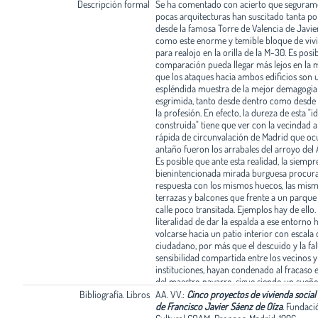
Descripción formal
Se ha comentado con acierto que seguram
pocas arquitecturas han suscitado tanta p
desde la famosa Torre de Valencia de Javier
como este enorme y temible bloque de viv
para realojo en la orilla de la M-30. Es posi
comparación pueda llegar más lejos en la 
que los ataques hacia ambos edificios son 
espléndida muestra de la mejor demagogia
esgrimida, tanto desde dentro como desde 
la profesión. En efecto, la dureza de esta "i
construida" tiene que ver con la vecindad a 
rápida de circunvalación de Madrid que oc
antaño fueron los arrabales del arroyo del 
Es posible que ante esta realidad, la siempr
bienintencionada mirada burguesa procur
respuesta con los mismos huecos, las mis
terrazas y balcones que frente a un parque
calle poco transitada. Ejemplos hay de ello.
literalidad de dar la espalda a ese entorno h
volcarse hacia un patio interior con escala
ciudadano, por más que el descuido y la fal
sensibilidad compartida entre los vecinos y 
instituciones, hayan condenado al fracaso 
del maestro navarro, sigue siendo un sueño
provocación a partes iguales, que resulta 
Bibliografía. Libros
AA. VV.:
Cinco proyectos de vivienda social 
atractiva para parte importante del medio
de Francisco Javier Sáenz de Oíza
.
Fundaci
profesional. La historia de esta supermanza