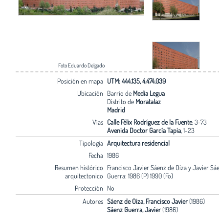
Foto Eduardo Delgado
Posición en mapa
UTM: 444.135, 4.474.039
Ubicación
Barrio de
Media Legua
Distrito de
Moratalaz
Madrid
Vías
Calle Félix Rodríguez de la Fuente
, 3-73
Avenida Doctor García Tapia
, 1-23
Tipología
Arquitectura residencial
Fecha
1986
Resumen histórico
Francisco Javier Sáenz de Oíza y Javier Sá
arquitectonico
Guerra: 1986 (P) 1990 (Fo)
Protección
No
Autores
Sáenz de Oiza, Francisco Javier
(1986)
Sáenz Guerra, Javier
(1986)