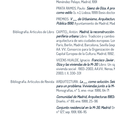
Menéndez Pelayo, Madrid, 1991
PRATA RAMOS, Paulo:
Sáenz de Oíza. A pro
como estilo
.
[s. n.], Lisboa, 1999 [tesis docto
PREMIOS:
V ___ de Urbanismo, Arquitectur
Pública 1990
.
Ayuntamiento de Madrid, Madr
Bibliografía. Artículos de Libro
CAPITEL, Antón:
Madrid, la reconstrucción 
periferia urbana
.
Libro: Tradición y cambio 
arquitectura de seis ciudades europeas: Lo
París, Berlín, Madrid, Barcelona, Sevilla [exp
AA. VV.. Consorcio para la Organización de
Capital Europea de la Cultura, Madrid, 1992
VICENS HUALDE, Ignacio:
Francisco Javier
Oíza y las viviendas de la M-30
.
Libro: Un si
vivienda social : 1903-2003, AA.VV.. Nerea, 
2003, t. II, 330-331
Bibliografía. Artículos de Revista
ARQUITECTURA:
La ___ como solución. Seis
para un problema. Vviviendas junto a la M
Monografías, nº 5, ene.-mar. 1986, 64-71
Comunidad de Madrid, Arquitecturas 1983
Diseño, nº 89, ene. 1988, 25-96
Conjunto residencial en la M-30. Madrid
.
On
nº 127, sep. 1991, 106-115