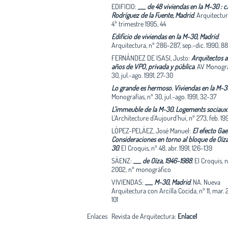
EDIFICIO:
___ de 48 viviendas en la M-30 : c/
Rodríguez de la Fuente, Madrid
.
Arquitectur
4º trimestre 1995, 44
Edificio de viviendas en la M-30, Madrid
.
Arquitectura, nº 286-287, sep.-dic. 1990, 88
FERNÁNDEZ DE ISASI, Justo:
Arquitectos al
años de VPO, privada y pública
.
AV Monograf
30, jul.-ago. 1991, 27-30
Lo grande es hermoso. Viviendas en la M-3
Monografías, nº 30, jul.-ago. 1991, 32-37
L'immeuble de la M-30. Logements sociaux
.
L'Architecture d'Aujourd'hui, nº 273, feb. 1991,
LÓPEZ-PELÁEZ, José Manuel:
El efecto Ga
Consideraciones en torno al bloque de Oíza
30
.
El Croquis, nº 48, abr. 1991, 126-139
SÁENZ:
___ de Oíza, 1946-1988
.
El Croquis, 
2002, nº monográfico
VIVIENDAS:
___ M-30, Madrid
.
NA. Nueva
Arquitectura con Arcilla Cocida, nº 11, mar.
101
Enlaces
Revista de Arquitectura:
Enlace1