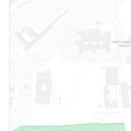
con lo existente, planteándose la recuperac
revocos y azulejería, conforme a métodos
tradicionales.