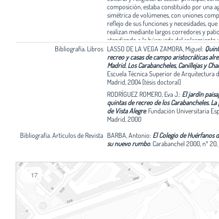
composición, estaba constituido por una a
simétrica de volúmenes, con uniones comple
reflejo de sus funciones y necesidades, que
realizan mediante largos corredores y patio
atendiendo a la búsqueda del soleamiento y
ventilación. Destaca aquí el pabellón de dir
Bibliografía. Libros
LASSO DE LA VEGA ZAMORA, Miguel:
Quint
planta en U y tres niveles, unido sutilmente 
recreo y casas de campo aristocráticas alr
bloques en H de las aulas a través de una pa
Madrid. Los Carabancheles, Canillejas y Ch
cuyo extremo opuesto cierra la cafetería y
Escuela Técnica Superior de Arquitectura d
En sus interiores es digna de mención la azu
Madrid, 2004 [tésis doctoral]
que decora los zócalos y los pavimentos, de
RODRÍGUEZ ROMERO, Eva J.:
El jardín paisaj
formas y colores en correspondencia con 
quintas de recreo de los Carabancheles. La
a fin de facilitar la orientación en un entr
de Vista Alegre
.
Fundación Universitaria Es
abstracto y neutro. Más al este, independien
Madrid, 2000
cada lado de este núcleo, se levantan las do
más bellas y singulares, el salón de actos y la
Bibliografía. Artículos de Revista
BARBA, Antonio:
El Colegio de Huérfanos d
de doble altura y similar organización. Al ex
su nuevo rumbo
.
Carabanchel 2000, nº 20, j
todos los pabellones se caracterizan por la
rotundidad de sus volúmenes, la pulcritud 
paramentos, con ligeros retranqueos, las cu
planas, los amplios vanos, los motivos orn
17
o los remates de los torreones, alineados co
modernismo europeo y, más concretamente
obra de Josef Hoffmann, veinte años anteri
Recientemente se han iniciado obras de
rehabilitación, bajo criterios sumamente r