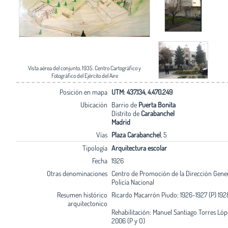
Vista aérea del conjunto, 1935. Centro Cartográfico y
Fotográfico del Ejército del Aire
Posición en mapa
UTM: 437.134, 4.470.249
Ubicación
Barrio de
Puerta Bonita
Distrito de
Carabanchel
Madrid
Vías
Plaza Carabanchel
, 5
Tipología
Arquitectura escolar
Fecha
1926
Otras denominaciones
Centro de Promoción de la Dirección Gener
Policía Nacional
Resumen histórico
Ricardo Macarrón Piudo: 1926-1927 (P) 192
arquitectonico
Rehabilitación: Manuel Santiago Torres Ló
2006 (P y O)