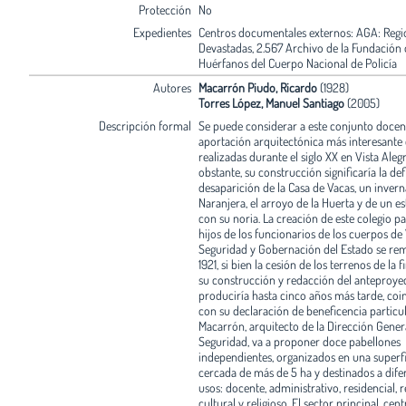
Protección
No
Expedientes
Centros documentales externos: AGA: Regi
Devastadas, 2.567 Archivo de la Fundación 
Huérfanos del Cuerpo Nacional de Policía
Autores
Macarrón Piudo, Ricardo
(1928)
Torres López, Manuel Santiago
(2005)
Descripción formal
Se puede considerar a este conjunto docent
aportación arquitectónica más interesante 
realizadas durante el siglo XX en Vista Aleg
obstante, su construcción significaría la def
desaparición de la Casa de Vacas, un inverná
Naranjera, el arroyo de la Huerta y de un e
con su noria. La creación de este colegio pa
hijos de los funcionarios de los cuerpos de 
Seguridad y Gobernación del Estado se re
1921, si bien la cesión de los terrenos de la 
su construcción y redacción del anteproye
produciría hasta cinco años más tarde, coi
con su declaración de beneficencia particul
Macarrón, arquitecto de la Dirección Gener
Seguridad, va a proponer doce pabellones
independientes, organizados en una superfi
cercada de más de 5 ha y destinados a dife
usos: docente, administrativo, residencial, 
cultural y religioso. El sector principal, cent