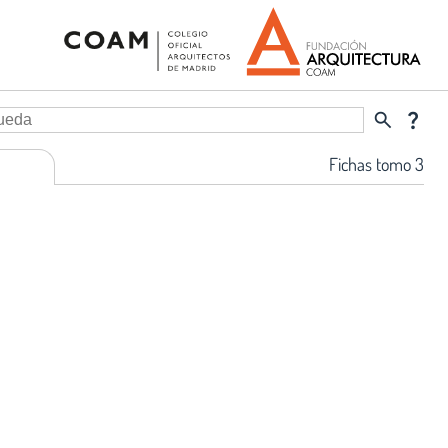
search
question_mark
Fichas tomo 3