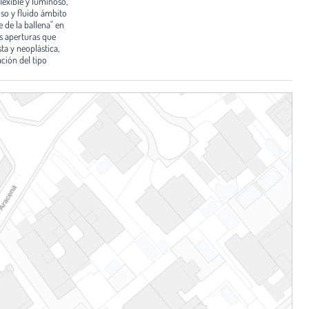
flexible y luminoso,
oso y fluido ámbito
e de la ballena" en
as aperturas que
ta y neoplástica,
ación del tipo