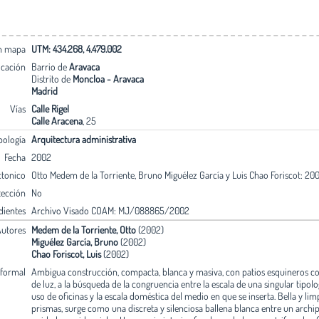
en mapa
UTM: 434.268, 4.479.002
icación
Barrio de
Aravaca
Distrito de
Moncloa - Aravaca
Madrid
Vías
Calle Rigel
Calle Aracena
, 25
pología
Arquitectura administrativa
Fecha
2002
ctonico
Otto Medem de la Torriente, Bruno Miguélez García y Luis Chao Foriscot: 200
tección
No
dientes
Archivo Visado COAM: MJ/088865/2002
utores
Medem de la Torriente, Otto
(2002)
Miguélez García, Bruno
(2002)
Chao Foriscot, Luis
(2002)
 formal
Ambigua construcción, compacta, blanca y masiva, con patios esquineros 
de luz, a la búsqueda de la congruencia entre la escala de una singular tipolo
uso de oficinas y la escala doméstica del medio en que se inserta. Bella y li
prismas, surge como una discreta y silenciosa ballena blanca entre un archi