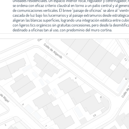
unidades residenciales. Un espacio interior focal, regulador y centrifugador, 
se ordena con eficaz criterio claustral en torno a un patio central y al gener
de comunicaciones verticales. El breve "paisaje de oficinas" se abre al "vientr
cascada de luz bajo los lucernarios y al paisaje extramuros desde estratégic
aligeran las blancas superficies, logrando una integración estética entre cubis
con ligeros tics orgánicos sin gratuitas concesiones, pero desde la desmitific
destinado a oficinas tan al uso, con predominio del muro cortina.