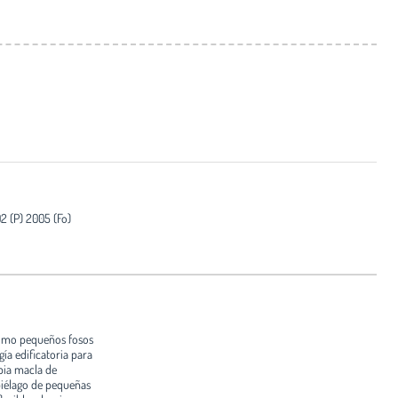
2 (P) 2005 (Fo)
como pequeños fosos
gía edificatoria para
mpia macla de
piélago de pequeñas