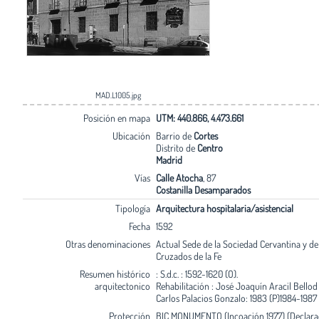
MAD.L1005.jpg
Posición en mapa
UTM: 440.866, 4.473.661
Ubicación
Barrio de
Cortes
Distrito de
Centro
Madrid
Vías
Calle Atocha
, 87
Costanilla Desamparados
Tipología
Arquitectura hospitalaria/asistencial
Fecha
1592
Otras denominaciones
Actual Sede de la Sociedad Cervantina y de
Cruzados de la Fe
Resumen histórico
: S.d.c. : 1592-1620 (O).
arquitectonico
Rehabilitación : José Joaquín Aracil Bellod 
Carlos Palacios Gonzalo: 1983 (P)1984-1987 
Protección
BIC MONUMENTO (Incoación 1977) (Declarac