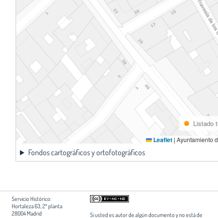
Listado 
Leaflet
|
Ayuntamiento d
Fondos cartográficos y ortofotográficos
Servicio Histórico:
Hortaleza 63, 2ª planta
28004 Madrid
Si usted es autor de algún documento y no está de