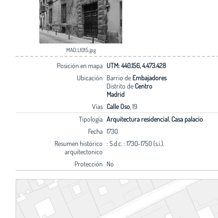
MAD.L1015.jpg
Posición en mapa
UTM: 440.156, 4.473.428
Ubicación
Barrio de
Embajadores
Distrito de
Centro
Madrid
Vías
Calle Oso
, 19
Tipología
Arquitectura residencial. Casa palacio
Fecha
1730
Resumen histórico
: S.d.c. : 1730-1750 (s.i.).
arquitectonico
Protección
No