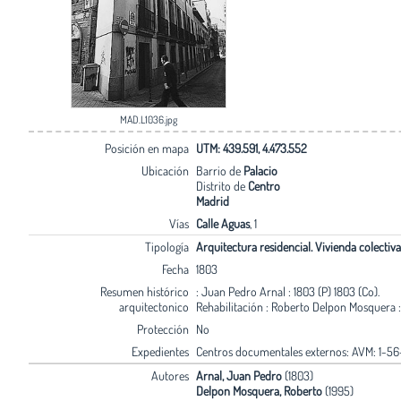
MAD.L1036.jpg
Posición en mapa
UTM: 439.591, 4.473.552
Ubicación
Barrio de
Palacio
Distrito de
Centro
Madrid
Vías
Calle Aguas
, 1
Tipología
Arquitectura residencial. Vivienda colectiva
Fecha
1803
Resumen histórico
: Juan Pedro Arnal : 1803 (P) 1803 (Co).
arquitectonico
Rehabilitación : Roberto Delpon Mosquera : 
Protección
No
Expedientes
Centros documentales externos: AVM: 1-56
Autores
Arnal, Juan Pedro
(1803)
Delpon Mosquera, Roberto
(1995)