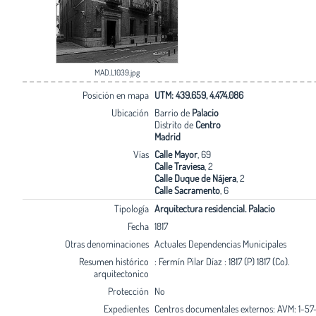
MAD.L1039.jpg
Posición en mapa
UTM: 439.659, 4.474.086
Ubicación
Barrio de
Palacio
Distrito de
Centro
Madrid
Vías
Calle Mayor
, 69
Calle Traviesa
, 2
Calle Duque de Nájera
, 2
Calle Sacramento
, 6
Tipología
Arquitectura residencial. Palacio
Fecha
1817
Otras denominaciones
Actuales Dependencias Municipales
Resumen histórico
: Fermín Pilar Díaz : 1817 (P) 1817 (Co).
arquitectonico
Protección
No
Expedientes
Centros documentales externos: AVM: 1-57