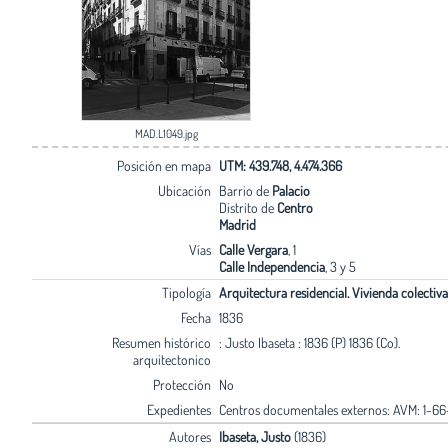
MAD.L1049.jpg
Posición en mapa
UTM: 439.748, 4.474.366
Ubicación
Barrio de
Palacio
Distrito de
Centro
Madrid
Vías
Calle Vergara
, 1
Calle Independencia
, 3 y 5
Tipología
Arquitectura residencial. Vivienda colectiva
Fecha
1836
Resumen histórico
: Justo Ibaseta : 1836 (P) 1836 (Co).
arquitectonico
Protección
No
Expedientes
Centros documentales externos: AVM: 1-6
Autores
Ibaseta, Justo
(1836)