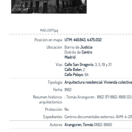
MAD.L1077.jpg
Posición en mapa
UTM: 440.843, 4.475.032
Ubicación
Barrio de
Justicia
Distrito de
Centro
Madrid
Vías
Calle San Gregorio
, 3, 5, 19 y 21
Calle Belen
, 2
Calle Pelayo
, 64
Tipología
Arquitectura residencial. Vivienda colectiva
Fecha
1862
Resumen histórico
: Tomás Aranguren : 1862 (P) 1862-1866 (O).
arquitectonico
Protección
No
Expedientes
Centros documentales externos: AVM: 4-26
Autores
Aranguren, Tomás
(1862-1866)