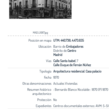
MAD.L1087.jpg
Posición en mapa
UTM: 440.738, 4.473.635
Ubicación
Barrio de
Embajadores
Distrito de
Centro
Madrid
Vías
Calle Santa Isabel
, 7
Calle Duque de Fernán Núñez
Tipología
Arquitectura residencial. Casa palacio
Fecha
1870
Otras denominaciones
Actuales Viviendas
Resumen histórico
: Bernardo Blanco Nicolalde : 1870 (P) 1870 
arquitectonico
Protección
No
Expedientes
Centros documentales externos: AVM: 5-51