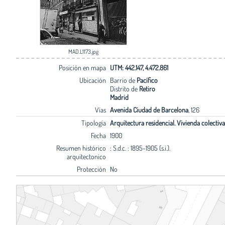
MAD.L1173.jpg
Posición en mapa
UTM: 442.147, 4.472.861
Ubicación
Barrio de
Pacífico
Distrito de
Retiro
Madrid
Vías
Avenida Ciudad de Barcelona
, 126
Tipología
Arquitectura residencial. Vivienda colectiva
Fecha
1900
Resumen histórico
: S.d.c. : 1895-1905 (s.i.).
arquitectonico
Protección
No