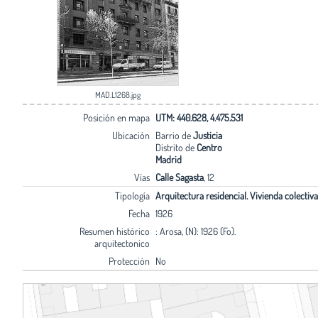
MAD.L1268.jpg
Posición en mapa
UTM: 440.628, 4.475.531
Ubicación
Barrio de
Justicia
Distrito de
Centro
Madrid
Vías
Calle Sagasta
, 12
Tipología
Arquitectura residencial. Vivienda colectiva
Fecha
1926
Resumen histórico
: Arosa, (N): 1926 (Fo).
arquitectonico
Protección
No