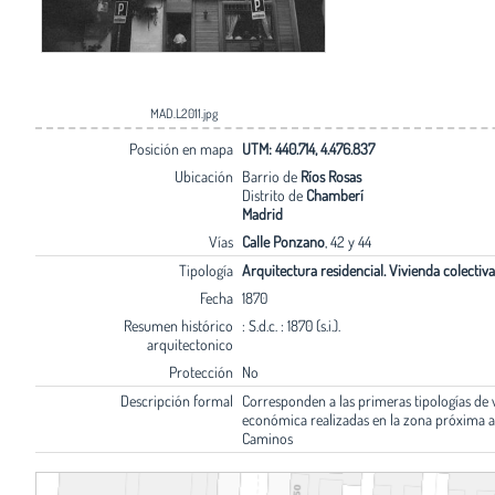
MAD.L2011.jpg
Posición en mapa
UTM: 440.714, 4.476.837
Ubicación
Barrio de
Ríos Rosas
Distrito de
Chamberí
Madrid
Vías
Calle Ponzano
, 42 y 44
Tipología
Arquitectura residencial. Vivienda colectiva
Fecha
1870
Resumen histórico
: S.d.c. : 1870 (s.i.).
arquitectonico
Protección
No
Descripción formal
Corresponden a las primeras tipologías de 
económica realizadas en la zona próxima a
Caminos