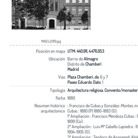
MAD.L2019.jpg
Posición en mapa
UTM: 440.911, 4.476.053
Ubicación
Barrio de
Almagro
Distrito de
Chamberí
Madrid
Vías
Plaza Chamberi, de
, 6 y 7
Paseo Eduardo Dato
, 1
Tipología
Arquitectura religiosa. Convento/monaster
Fecha
1880
Resumen histórico
: Francisco de Cubas y González-Montes, 
arquitectonico
Cubas : 1880 (P) 1880-1883 (O).
1ª Ampliación : Francisco Mendoza Cubas : 
1899 (Co).
2ª Ampliación : Luis Mª Cabello Lapiedra : 1
1904-1905 (O).
3ª Ampliación : Teodoro de Anasagasti Algán