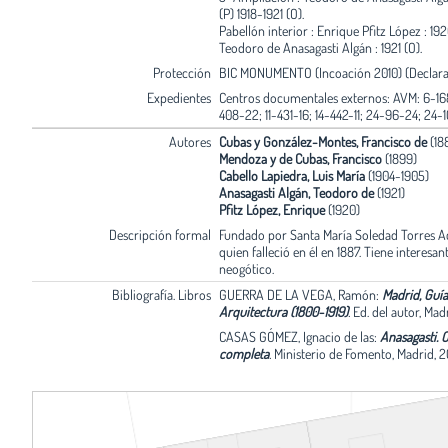
(P) 1918-1921 (O).
Pabellón interior : Enrique Pfitz López : 1920
Teodoro de Anasagasti Algán : 1921 (O).
Protección
BIC MONUMENTO (Incoación 2010) (Declarac
Expedientes
Centros documentales externos: AVM: 6-16
408-22; 11-431-16; 14-442-11; 24-96-24; 24-1
Autores
Cubas y González-Montes, Francisco de
(18
Mendoza y de Cubas, Francisco
(1899)
Cabello Lapiedra, Luis María
(1904-1905)
Anasagasti Algán, Teodoro de
(1921)
Pfitz López, Enrique
(1920)
Descripción formal
Fundado por Santa María Soledad Torres Ac
quien falleció en él en 1887. Tiene interesant
neogótico.
Bibliografía. Libros
GUERRA DE LA VEGA, Ramón:
Madrid, Guía
Arquitectura (1800-1919)
.
Ed. del autor, Mad
CASAS GÓMEZ, Ignacio de las:
Anasagasti. 
completa
.
Ministerio de Fomento, Madrid, 