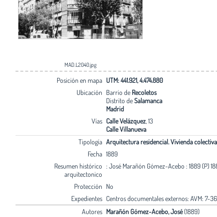
MAD.L2040.jpg
Posición en mapa
UTM: 441.921, 4.474.880
Ubicación
Barrio de
Recoletos
Distrito de
Salamanca
Madrid
Vías
Calle Velázquez
, 13
Calle Villanueva
Tipología
Arquitectura residencial. Vivienda colectiva
Fecha
1889
Resumen histórico
: José Marañón Gómez-Acebo : 1889 (P) 188
arquitectonico
Protección
No
Expedientes
Centros documentales externos: AVM: 7-36
Autores
Marañón Gómez-Acebo, José
(1889)