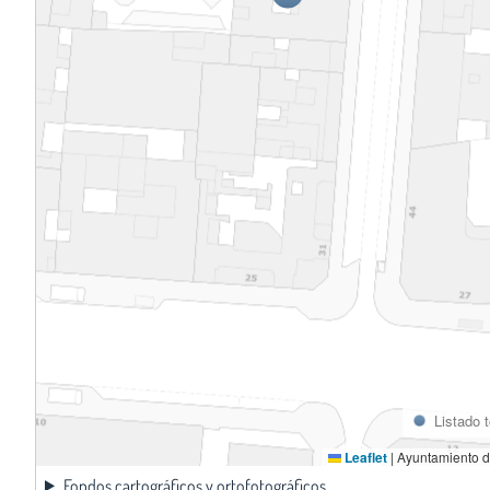
Listado 
Leaflet
|
Ayuntamiento d
Fondos cartográficos y ortofotográficos