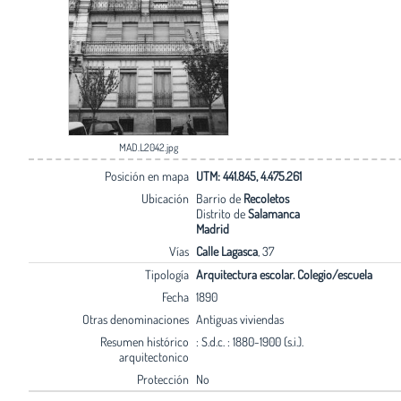
MAD.L2042.jpg
Posición en mapa
UTM: 441.845, 4.475.261
Ubicación
Barrio de
Recoletos
Distrito de
Salamanca
Madrid
Vías
Calle Lagasca
, 37
Tipología
Arquitectura escolar. Colegio/escuela
Fecha
1890
Otras denominaciones
Antiguas viviendas
Resumen histórico
: S.d.c. : 1880-1900 (s.i.).
arquitectonico
Protección
No