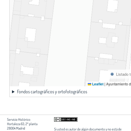
Listado 
Leaflet
|
Ayuntamiento d
Fondos cartográficos y ortofotográficos
Servicio Histórico:
Hortaleza 63, 2ª planta
28004 Madrid
Si usted es autor de algún documento y no está de