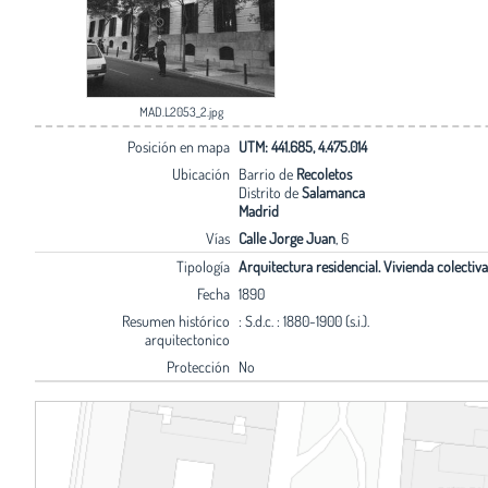
MAD.L2053_2.jpg
Posición en mapa
UTM: 441.685, 4.475.014
Ubicación
Barrio de
Recoletos
Distrito de
Salamanca
Madrid
Vías
Calle Jorge Juan
, 6
Tipología
Arquitectura residencial. Vivienda colectiva
Fecha
1890
Resumen histórico
: S.d.c. : 1880-1900 (s.i.).
arquitectonico
Protección
No