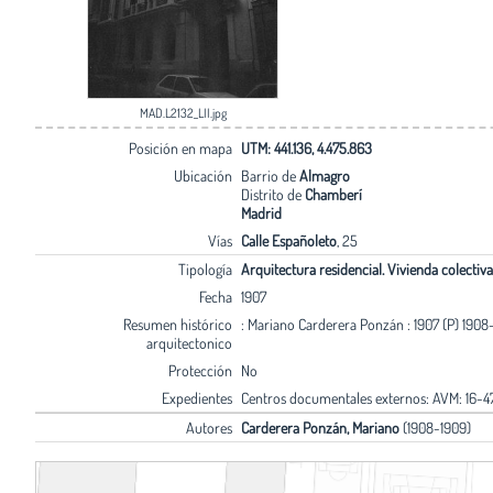
MAD.L2132_LII.jpg
Posición en mapa
UTM: 441.136, 4.475.863
Ubicación
Barrio de
Almagro
Distrito de
Chamberí
Madrid
Vías
Calle Españoleto
, 25
Tipología
Arquitectura residencial. Vivienda colectiva
Fecha
1907
Resumen histórico
: Mariano Carderera Ponzán : 1907 (P) 1908-
arquitectonico
Protección
No
Expedientes
Centros documentales externos: AVM: 16-4
Autores
Carderera Ponzán, Mariano
(1908-1909)