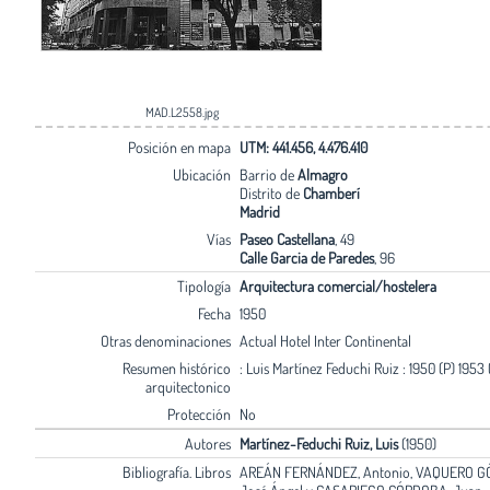
MAD.L2558.jpg
Posición en mapa
UTM: 441.456, 4.476.410
Ubicación
Barrio de
Almagro
Distrito de
Chamberí
Madrid
Vías
Paseo Castellana
, 49
Calle Garcia de Paredes
, 96
Tipología
Arquitectura comercial/hostelera
Fecha
1950
Otras denominaciones
Actual Hotel Inter Continental
Resumen histórico
: Luis Martínez Feduchi Ruiz : 1950 (P) 1953 (
arquitectonico
Protección
No
Autores
Martínez-Feduchi Ruiz, Luis
(1950)
Bibliografía. Libros
AREÁN FERNÁNDEZ, Antonio, VAQUERO G