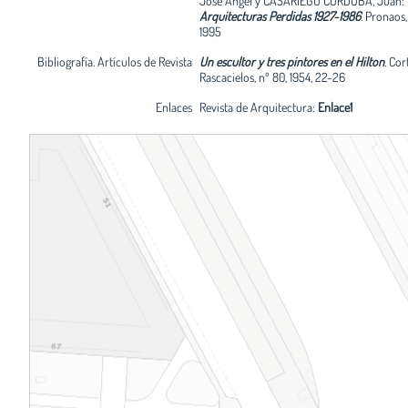
José Ángel y CASARIEGO CÓRDOBA, Juan:
Arquitecturas Perdidas 1927-1986
.
Pronaos,
1995
Bibliografía. Artículos de Revista
Un escultor y tres pintores en el Hilton
.
Cort
Rascacielos, nº 80, 1954, 22-26
Enlaces
Revista de Arquitectura:
Enlace1