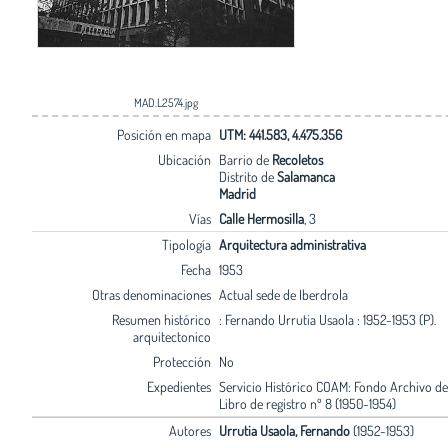
MAD.L2574.jpg
Posición en mapa
UTM: 441.583, 4.475.356
Ubicación
Barrio de
Recoletos
Distrito de
Salamanca
Madrid
Vías
Calle Hermosilla
, 3
Tipología
Arquitectura administrativa
Fecha
1953
Otras denominaciones
Actual sede de Iberdrola
Resumen histórico
: Fernando Urrutia Usaola : 1952-1953 (P).
arquitectonico
Protección
No
Expedientes
Servicio Histórico COAM: Fondo Archivo de
Libro de registro nº 8 (1950-1954)
Autores
Urrutia Usaola, Fernando
(1952-1953)