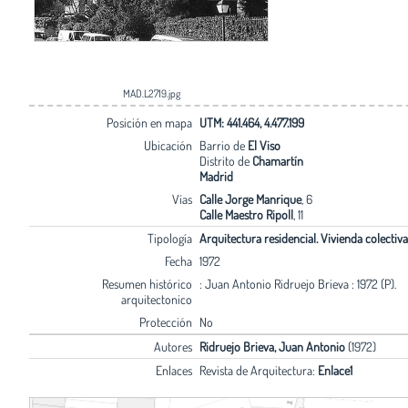
MAD.L2719.jpg
Posición en mapa
UTM: 441.464, 4.477.199
Ubicación
Barrio de
El Viso
Distrito de
Chamartín
Madrid
Vías
Calle Jorge Manrique
, 6
Calle Maestro Ripoll
, 11
Tipología
Arquitectura residencial. Vivienda colectiva
Fecha
1972
Resumen histórico
: Juan Antonio Ridruejo Brieva : 1972 (P).
arquitectonico
Protección
No
Autores
Ridruejo Brieva, Juan Antonio
(1972)
Enlaces
Revista de Arquitectura:
Enlace1