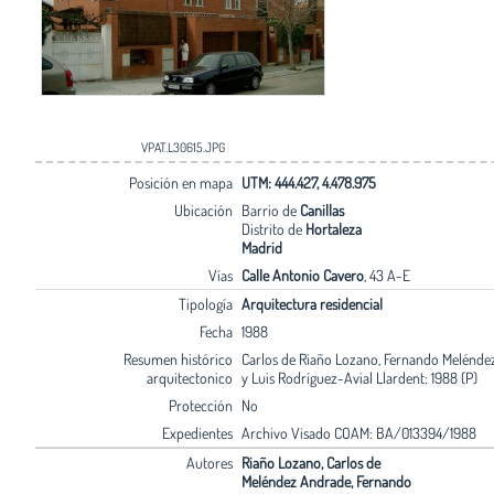
VPAT.L30615.JPG
Posición en mapa
UTM: 444.427, 4.478.975
Ubicación
Barrio de
Canillas
Distrito de
Hortaleza
Madrid
Vías
Calle Antonio Cavero
, 43 A-E
Tipología
Arquitectura residencial
Fecha
1988
Resumen histórico
Carlos de Riaño Lozano, Fernando Melénde
arquitectonico
y Luis Rodríguez-Avial Llardent: 1988 (P)
Protección
No
Expedientes
Archivo Visado COAM: BA/013394/1988
Autores
Riaño Lozano, Carlos de
Meléndez Andrade, Fernando