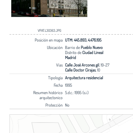
VPAT.L30363.JPG
Posición en mapa
UTM: 445.893, 4.476.195
Ubicación
Barrio de
Pueblo Nuevo
Distrito de
Ciudad Lineal
Madrid
Vías
Calle José Arcones gil
, 19-27
Calle Doctor Cirajas
, 10
Tipología
Arquitectura residencial
Fecha
1995
Resumen histórico
S.d.c.: 1995 (s.i.)
arquitectonico
Protección
No