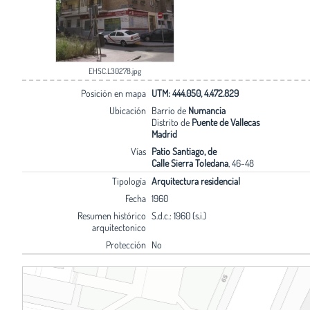
EHSC.L30278.jpg
Posición en mapa
UTM: 444.050, 4.472.829
Ubicación
Barrio de
Numancia
Distrito de
Puente de Vallecas
Madrid
Vías
Patio Santiago, de
Calle Sierra Toledana
, 46-48
Tipología
Arquitectura residencial
Fecha
1960
Resumen histórico
S.d.c.: 1960 (s.i.)
arquitectonico
Protección
No