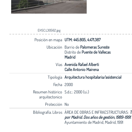
EHSC.L30562.jpg
Posición en mapa
UTM: 445.805, 4.471.387
Ubicación
Barrio de
Palomeras Sureste
Distrito de
Puente de Vallecas
Madrid
Vías
Avenida Rafael Alberti
Calle Antonio Mairena
Tipología
Arquitectura hospitalaria/asistencial
Fecha
2000
Resumen histórico
S.d.c.: 2000 (s.i.)
arquitectonico
Protección
No
Bibliografía. Libros
ÁREA DE OBRAS E INFRAESTRUCTURAS:
T
por Madrid. Dos años de gestión, 1989-1991
.
Ayuntamiento de Madrid, Madrid, 1991