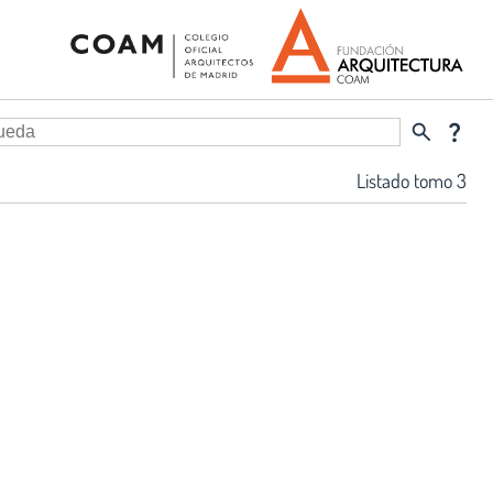
search
question_mark
Listado tomo 3