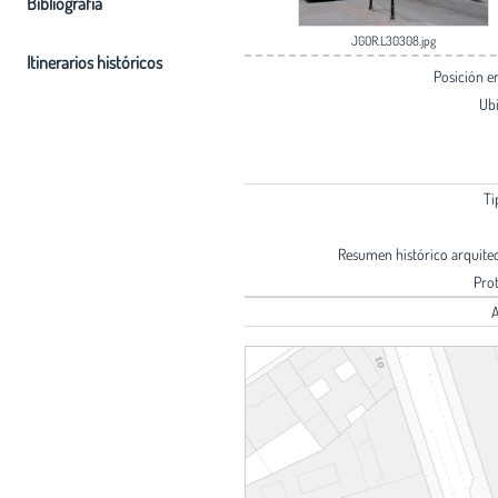
Bibliografia
JGOR.L30308.jpg
Itinerarios históricos
Posición 
Ub
Ti
Resumen histórico arquite
Pro
A