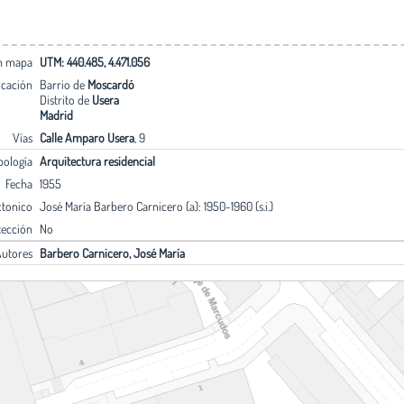
en mapa
UTM: 440.485, 4.471.056
icación
Barrio de
Moscardó
Distrito de
Usera
Madrid
Vías
Calle Amparo Usera
, 9
pología
Arquitectura residencial
Fecha
1955
ctonico
José María Barbero Carnicero (a): 1950-1960 (s.i.)
tección
No
utores
Barbero Carnicero, José María