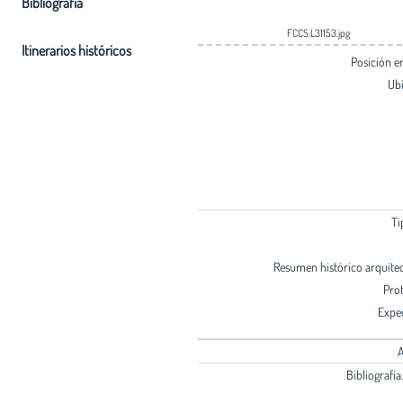
Bibliografia
FCCS.L31153.jpg
Itinerarios históricos
Posición 
Ub
Ti
Resumen histórico arquite
Pro
Expe
A
Bibliografía