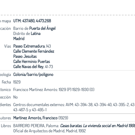
en mapa
UTM: 437.480, 4.473.268
icación
Barrio de
Puerta del Ángel
Distrito de
Latina
Madrid
Vías
Paseo Extremadura
, 143
Calle Clemente Fernández
Paseo Jesuitas
Calle Herminio Puertas
Calle Navas del Rey
, 41-73
pología
Colonia/barrio/polígono
Fecha
1929
ctonico
Francisco Martínez Amorós: 1929 (P) 1929-1930 (O)
tección
No
dientes
Centros documentales externos: AVM: 43-394-38, 43-394-40, 43-395-2, 43-
43-467-5 y 43-495-1
utores
Martínez Amorós, Francisco
(1929)
. Libros
BARREIRO PEREIRA, Paloma:
Casas baratas. La vivienda social en Madrid 19
Oficial de Arquitectos de Madrid, Madrid, 1992