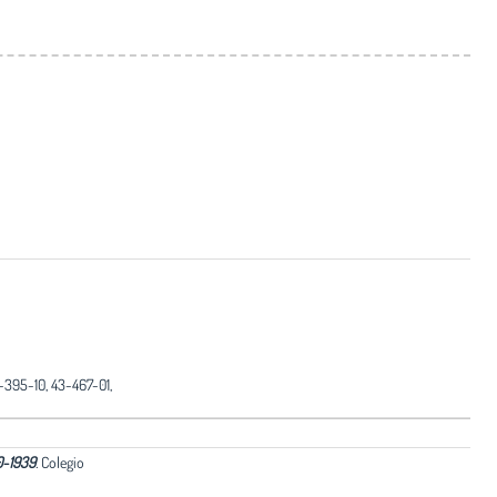
395-10, 43-467-01,
00-1939
.
Colegio