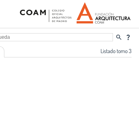
search
question_mark
Listado tomo 3