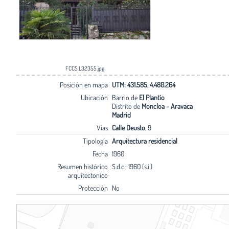
FCCS.L32355.jpg
Posición en mapa
UTM: 431.585, 4.480.264
Ubicación
Barrio de
El Plantío
Distrito de
Moncloa - Aravaca
Madrid
Vías
Calle Deusto
, 9
Tipología
Arquitectura residencial
Fecha
1960
Resumen histórico
S.d.c.: 1960 (s.i.)
arquitectonico
Protección
No